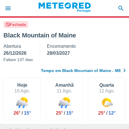
Fechada
de
Black Mountain of Maine
 da
Abertura
Encerramento
empo.pt) foi
or
26/12/2026
28/03/2027
is para
Faltam 137 dias
e as
 fornecidas
Tempo em Black Mountain of Maine - ME
 qualidade.
r a este
s das
Hoje
Amanhã
Quarta
opções:
10 Ago.
11 Ago.
12 Ago.
ookies e
 forma
26°
/
15°
25°
/
15°
25°
/
12°
e digital
da,