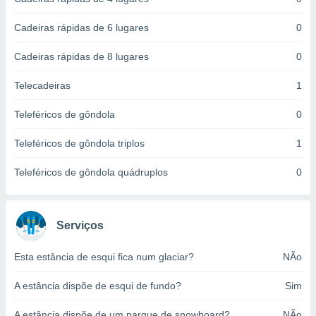
ite através
atura,
Cadeiras rápidas de 6 lugares
0
 botão
Cadeiras rápidas de 8 lugares
0
nto, nós e
Telecadeiras
1
arceiros
cookies,
Teleféricos de gôndola
0
ores únicos
ias
Teleféricos de gôndola triplos
1
s para
 aceder e
Teleféricos de gôndola quádruplos
0
dados
ais como a
 este sitio
eços IP e
Serviços
ores de
possível
Esta estância de esqui fica num glaciar?
NÃo
es possam
A estância dispõe de esqui de fundo?
Sim
os seus
oais com
nteresse
A estância dispõe de um parque de snowboard?
NÃo