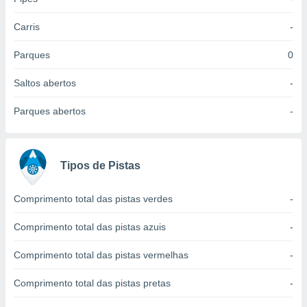
 para
Carris
-
a, utilizar
selecionar
Parques
0
a, criar
Saltos abertos
-
personalizar
tilizar
Parques abertos
-
selecionar
dos, medir
nho da
, medir o
Tipos de Pistas
o dos
Comprimento total das pistas verdes
-
r os
ravés de
Comprimento total das pistas azuis
-
s ou
s de dados
Comprimento total das pistas vermelhas
-
es fontes,
 e melhorar
ilizar dados
Comprimento total das pistas pretas
-
ara