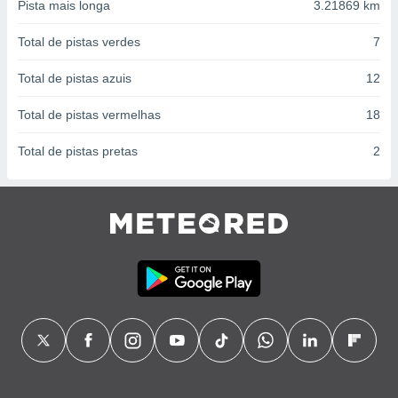
conteúdos.
Pista mais longa
3.21869 km
Total de pistas verdes
7
ção
Total de pistas azuis
12
ão através
de
,
Total de pistas vermelhas
18
 e
Total de pistas pretas
2
dos,
publicidade
s, estudos
a e
mento de
ossos 1199
eiros