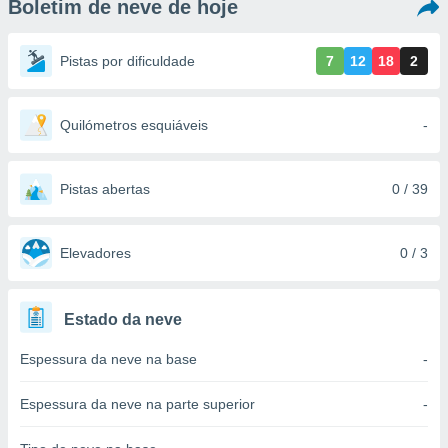
Boletim de neve de hoje
m
 recolhidas
cookies ou
Pistas por dificuldade
7
12
18
2
, permite-
ar a nossa
ara
Quilómetros esquiáveis
-
ACEITAR
 fornecer-
E
os de alta
CONTINUAR
sem
Pistas abertas
0 / 39
sto.
CONFIGURAÇÕES
o botão
ontinuar",
Elevadores
0 / 3
r ao
itando a
de todos os
Estado da neve
óprios ou
parceiros,
Espessura da neve na base
-
rmitem
lisar o
nto no
Espessura da neve na parte superior
-
em como
 um perfil