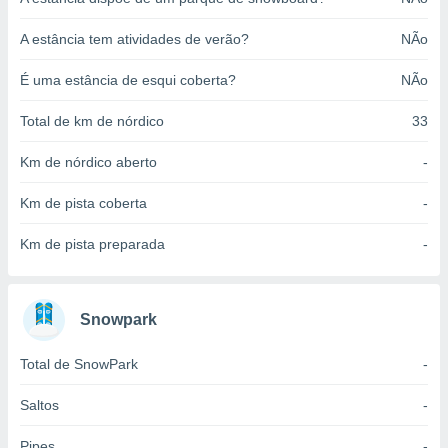
o qual se
ara tal,
A estância tem atividades de verão?
NÃo
 o seu
to ou opor-
É uma estância de esqui coberta?
NÃo
essamento
m qualquer
Total de km de nórdico
33
ando em “
 ou na
Km de nórdico aberto
-
 Cookies
Km de pista coberta
-
te.
 nossos
Km de pista preparada
-
s o
Snowpark
o de
Total de SnowPark
-
e/ou aceder
ões num
utilizar
Saltos
-
ados para
publicidade,
Pipes
-