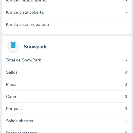
Km de nórdico aberto
-
 para
Km de pista coberta
-
a, utilizar
selecionar
Km de pista preparada
-
a, criar
personalizar
tilizar
Snowpark
selecionar
Total de SnowPark
-
dos, medir
nho da
, medir o
Saltos
0
o dos
Pipes
0
r os
ravés de
Carris
0
s ou
s de dados
Parques
0
es fontes,
 e melhorar
Saltos abertos
-
ilizar dados
ara