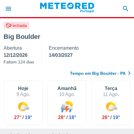
Fechada
de
Big Boulder
 da
Abertura
Encerramento
empo.pt) foi
or
12/12/2026
14/03/2027
is para
Faltam 124 dias
e as
 fornecidas
Tempo em Big Boulder - PA
 qualidade.
r a este
s das
Hoje
Amanhã
Terça
opções:
9 Ago.
10 Ago.
11 Ago.
ookies e
 forma
27°
/
19°
28°
/
18°
26°
/
19°
e digital
da,