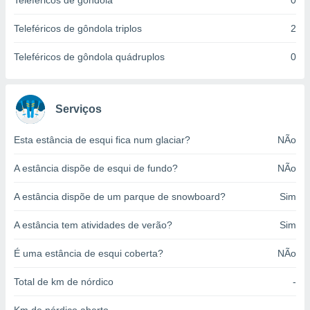
Teleféricos de gôndola
0
o qual se
ara tal,
Teleféricos de gôndola triplos
2
 o seu
to ou opor-
Teleféricos de gôndola quádruplos
0
essamento
m qualquer
ando em “
 ou na
Serviços
 Cookies
Esta estância de esqui fica num glaciar?
NÃo
te.
A estância dispõe de esqui de fundo?
NÃo
 nossos
s o
A estância dispõe de um parque de snowboard?
Sim
o de
A estância tem atividades de verão?
Sim
e/ou aceder
É uma estância de esqui coberta?
NÃo
ões num
utilizar
Total de km de nórdico
-
ados para
publicidade,