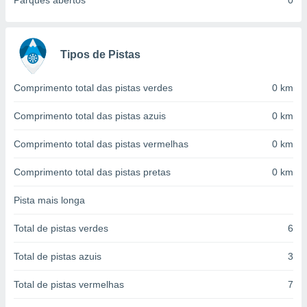
Parques abertos
0
conteúdos.
ção
Tipos de Pistas
ão através
de
,
Comprimento total das pistas verdes
0 km
 e
Comprimento total das pistas azuis
0 km
dos,
publicidade
Comprimento total das pistas vermelhas
0 km
s, estudos
a e
Comprimento total das pistas pretas
0 km
mento de
Pista mais longa
ossos 1199
eiros
Total de pistas verdes
6
Total de pistas azuis
3
Total de pistas vermelhas
7