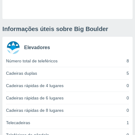
ite através
atura,
 botão
Informações úteis sobre Big Boulder
nto, nós e
arceiros
Elevadores
cookies,
ores únicos
ias
Número total de teleféricos
8
s para
 aceder e
Cadeiras duplas
5
dados
ais como a
Cadeiras rápidas de 4 lugares
0
 este sitio
eços IP e
Cadeiras rápidas de 6 lugares
0
ores de
possível
Cadeiras rápidas de 8 lugares
0
es possam
os seus
Telecadeiras
1
oais com
nteresse