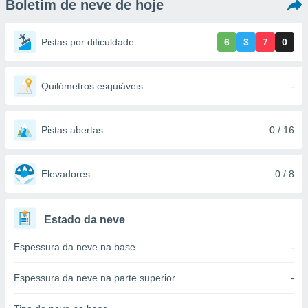
Boletim de neve de hoje
m
 recolhidas
cookies ou
Pistas por dificuldade
6
3
7
0
, permite-
ar a nossa
ara
Quilómetros esquiáveis
-
ACEITAR
 fornecer-
E
os de alta
CONTINUAR
sem
Pistas abertas
0 / 16
sto.
CONFIGURAÇÕES
o botão
ontinuar",
Elevadores
0 / 8
r ao
itando a
de todos os
Estado da neve
óprios ou
parceiros,
Espessura da neve na base
-
rmitem
lisar o
nto no
Espessura da neve na parte superior
-
em como
 um perfil