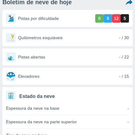
Boletim de neve de hoje
m
 recolhidas
cookies ou
Pistas por dificuldade
0
5
12
5
, permite-
ar a nossa
ara
Quilómetros esquiáveis
- / 30
ACEITAR
 fornecer-
E
os de alta
CONTINUAR
sem
Pistas abertas
- / 22
sto.
CONFIGURAÇÕES
o botão
ontinuar",
Elevadores
- / 15
r ao
itando a
de todos os
Estado da neve
óprios ou
parceiros,
Espessura da neve na base
-
rmitem
lisar o
nto no
Espessura da neve na parte superior
-
em como
 um perfil