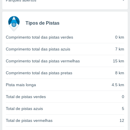
Parques abertos
-
conteúdos.
ção
Tipos de Pistas
ão através
de
,
Comprimento total das pistas verdes
0 km
 e
Comprimento total das pistas azuis
7 km
dos,
publicidade
Comprimento total das pistas vermelhas
15 km
s, estudos
a e
Comprimento total das pistas pretas
8 km
mento de
Pista mais longa
4.5 km
ossos 1199
eiros
Total de pistas verdes
0
Total de pistas azuis
5
Total de pistas vermelhas
12