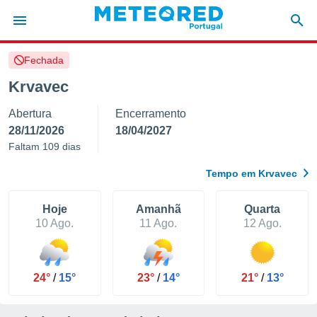
Fechada
de
Krvavec
 da
Abertura
Encerramento
empo.pt) foi
or
28/11/2026
18/04/2027
is para
Faltam 109 dias
e as
 fornecidas
Tempo em Krvavec
 qualidade.
r a este
s das
Hoje
Amanhã
Quarta
opções:
10 Ago.
11 Ago.
12 Ago.
ookies e
 forma
24°
/
15°
23°
/
14°
21°
/
13°
e digital
da,