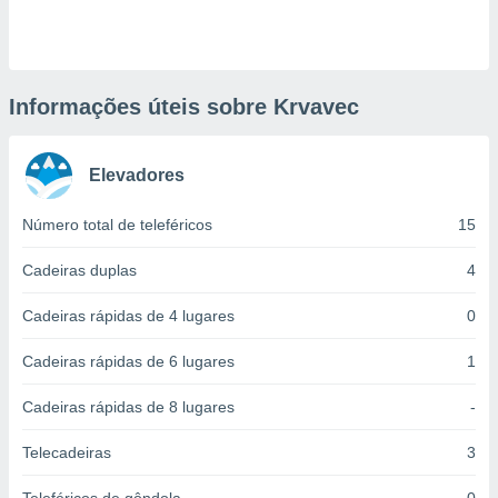
ite através
atura,
 botão
Informações úteis sobre Krvavec
nto, nós e
arceiros
Elevadores
cookies,
ores únicos
ias
Número total de teleféricos
15
s para
 aceder e
Cadeiras duplas
4
dados
ais como a
Cadeiras rápidas de 4 lugares
0
 este sitio
eços IP e
Cadeiras rápidas de 6 lugares
1
ores de
possível
Cadeiras rápidas de 8 lugares
-
es possam
os seus
Telecadeiras
3
oais com
nteresse