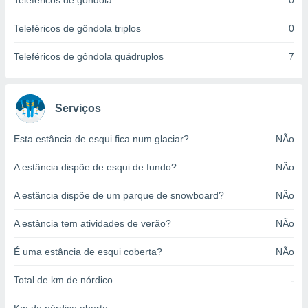
Teleféricos de gôndola
0
o qual se
ara tal,
Teleféricos de gôndola triplos
0
 o seu
to ou opor-
Teleféricos de gôndola quádruplos
7
essamento
m qualquer
ando em “
 ou na
Serviços
 Cookies
Esta estância de esqui fica num glaciar?
NÃo
te.
A estância dispõe de esqui de fundo?
NÃo
 nossos
s o
A estância dispõe de um parque de snowboard?
NÃo
o de
A estância tem atividades de verão?
NÃo
e/ou aceder
É uma estância de esqui coberta?
NÃo
ões num
utilizar
Total de km de nórdico
-
ados para
publicidade,