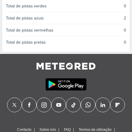
conteúdos.
Total de pistas verdes
0
ção
Total de pistas azuis
2
ão através
Total de pistas vermelhas
0
de
,
Total de pistas pretas
0
 e
dos,
publicidade
s, estudos
a e
mento de
ossos 1199
eiros
Contacto
Sobre nós
FAQ
Termos de utilização