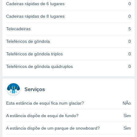
Cadeiras rápidas de 6 lugares
0
ite através
atura,
 botão
Cadeiras rápidas de 8 lugares
0
Telecadeiras
5
nto, nós e
Teleféricos de gôndola
0
arceiros
cookies,
Teleféricos de gôndola triplos
0
ores únicos
ias
s para
Teleféricos de gôndola quádruplos
0
 aceder e
dados
ais como a
 este sitio
Serviços
eços IP e
ores de
Esta estância de esqui fica num glaciar?
NÃo
possível
A estância dispõe de esqui de fundo?
Sim
es possam
os seus
A estância dispõe de um parque de snowboard?
Sim
oais com
nteresse