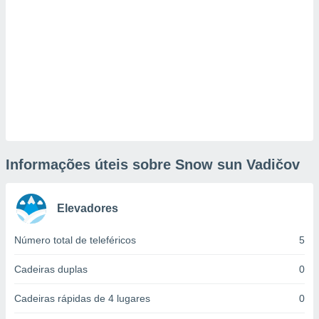
tar a
de cookies,
uar a
osso site
este caso,
lo de que
talaremos
s para
a navegação
, mas não
s cookies
Informações úteis sobre Snow sun Vadičov
ar o
nto ou
ntar
 ou
Elevadores
dos,
Número total de teleféricos
5
ssa
ublicidade
Cadeiras duplas
0
ada. Pode
Cadeiras rápidas de 4 lugares
0
nstalação de
ceder ao