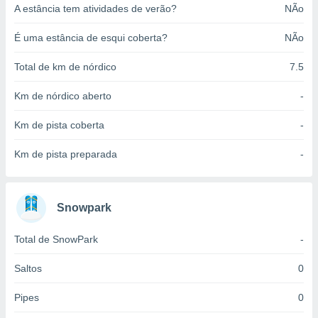
A estância tem atividades de verão?
NÃo
o qual se
ara tal,
 o seu
É uma estância de esqui coberta?
NÃo
to ou opor-
essamento
Total de km de nórdico
7.5
m qualquer
ando em “
Km de nórdico aberto
-
 ou na
Km de pista coberta
-
 Cookies
te.
Km de pista preparada
-
 nossos
s o
Snowpark
o de
Total de SnowPark
-
e/ou aceder
Saltos
0
ões num
utilizar
Pipes
0
ados para
publicidade,