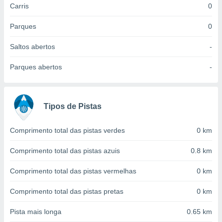
Carris
0
 para
a, utilizar
Parques
0
selecionar
Saltos abertos
-
a, criar
personalizar
Parques abertos
-
tilizar
selecionar
dos, medir
Tipos de Pistas
nho da
, medir o
o dos
Comprimento total das pistas verdes
0 km
r os
Comprimento total das pistas azuis
0.8 km
ravés de
s ou
Comprimento total das pistas vermelhas
0 km
s de dados
es fontes,
Comprimento total das pistas pretas
0 km
 e melhorar
ilizar dados
Pista mais longa
0.65 km
ara