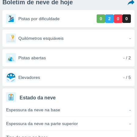
Boletim de neve de hoje
m
 recolhidas
cookies ou
Pistas por dificuldade
0
2
0
0
, permite-
ar a nossa
ara
Quilómetros esquiáveis
-
ACEITAR
 fornecer-
E
os de alta
CONTINUAR
sem
Pistas abertas
- / 2
sto.
CONFIGURAÇÕES
o botão
ontinuar",
Elevadores
- / 5
r ao
itando a
de todos os
Estado da neve
óprios ou
parceiros,
Espessura da neve na base
-
rmitem
lisar o
nto no
Espessura da neve na parte superior
-
em como
 um perfil