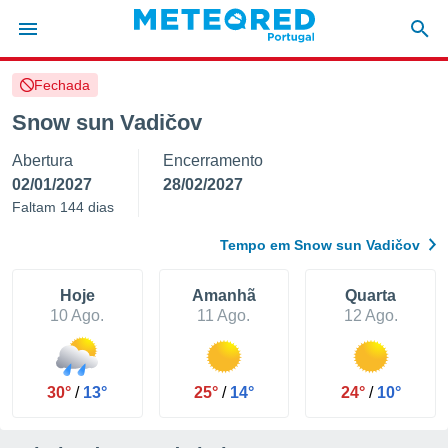
Fechada
de
Snow sun Vadičov
 da
Abertura
Encerramento
empo.pt) foi
or
02/01/2027
28/02/2027
is para
Faltam 144 dias
e as
 fornecidas
Tempo em Snow sun Vadičov
 qualidade.
r a este
s das
Hoje
Amanhã
Quarta
opções:
10 Ago.
11 Ago.
12 Ago.
ookies e
 forma
30°
/
13°
25°
/
14°
24°
/
10°
e digital
da,