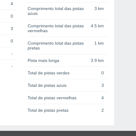
4
Comprimento total das pistas
3 km
azuis
0
Comprimento total das pistas
4.5 km
3
vermelhas
0
Comprimento total das pistas
1 km
pretas
-
Pista mais longa
3.9 km
-
Total de pistas verdes
0
Total de pistas azuis
3
Total de pistas vermelhas
4
Total de pistas pretas
2