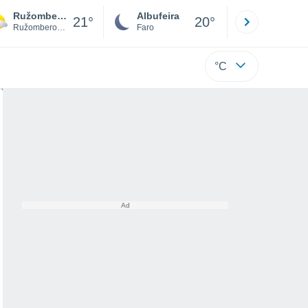
Ružomberok
Albufeira
Lisboa
21°
20°
Ružomberok District
Faro
Lisboa
°C