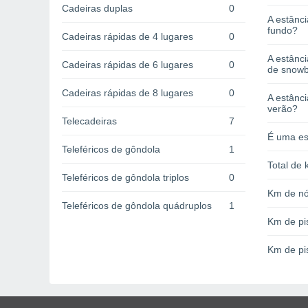
Cadeiras duplas
0
A estânci
fundo?
Cadeiras rápidas de 4 lugares
0
A estânc
Cadeiras rápidas de 6 lugares
0
de snow
Cadeiras rápidas de 8 lugares
0
A estânci
verão?
Telecadeiras
7
É uma es
Teleféricos de gôndola
1
Total de 
Teleféricos de gôndola triplos
0
Km de nó
Teleféricos de gôndola quádruplos
1
Km de pi
Km de pi