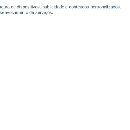
ocura de dispositivos, publicidade e conteúdos personalizados,
esenvolvimento de serviços.
Malinô Brdo - vleky
Malinô Brdo
6 Ago. 2026
6 Ago. 2026