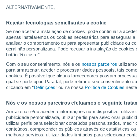
26/12/2026
14/03/2027
ALTERNATIVAMENTE,
Faltam 140 dias
Rejeitar tecnologias semelhantes a cookie
Se não aceitar a instalação de cookies, pode continuar a acede
Boletim de neve de hoje
apenas instalaremos os cookies necessários para assegurar a 
analisar o comportamento ou para apresentar publicidade ou co
geral não personalizada. Pode recusar a instalação de cookies 
Pistas por dificuldade
0
3
4
2
botão "Recusar".
Com o seu consentimento, nós e os
nossos parceiros
utilizamo
para armazenar, aceder e processar dados pessoais, tais como a
Quilómetros esquiáveis
0 / 9
cookies. É possível que alguns fornecedores possam processa
qual se pode opor. Para tal, pode retirar o seu consentimento 
clicando em “
Definições
” ou na nossa
Política de Cookies
neste
Pistas abertas
0 / 9
Nós e os nossos parceiros efetuamos o seguinte trata
Elevadores
0 / 9
Armazenar e/ou aceder a informações num dispositivo, utilizar da
publicidade personalizada, utilizar perfis para selecionar public
utilizar perfis para selecionar conteúdos personalizados, med
conteúdos, compreender os públicos através de estatísticas ou
melhorar serviços, utilizar dados limitados para selecionar cont