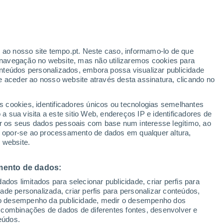
25°
/
17°
25°
/
14°
28°
/
12°
r ao nosso site tempo.pt. Neste caso, informamo-lo de que
navegação no website, mas não utilizaremos cookies para
nteúdos personalizados, embora possa visualizar publicidade
e aceder ao nosso website através desta assinatura, clicando no
Estado da neve
s cookies, identificadores únicos ou tecnologias semelhantes
Espessura da neve na base
0 cm
 sua visita a este sitio Web, endereços IP e identificadores de
r os seus dados pessoais com base num interesse legítimo, ao
Espessura da neve na parte superior
-
ou opor-se ao processamento de dados em qualquer altura,
 website.
Tipo de neve na base
-
mento de dados:
Tipo de neve na parte superior
-
dos limitados para selecionar publicidade, criar perfis para
idade personalizada, criar perfis para personalizar conteúdos,
ir o desempenho da publicidade, medir o desempenho dos
 combinações de dados de diferentes fontes, desenvolver e
eúdos.