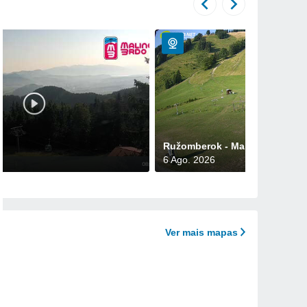
Ružomberok - Malino Brdo pa
6 Ago. 2026
Ver mais mapas