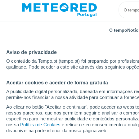
O tempo
Notíc
Aviso de privacidade
O conteúdo da Tempo.pt (tempo.pt) foi preparado por profissiona
qualidade. Pode aceder a este site através das seguintes opçõe
Aceitar cookies e aceder de forma gratuita
Início
Eslováquia
Região de Zilina
Ruzomberok
A publicidade digital personalizada, baseada em informações r
permite-nos financiar a nossa atividade para continuar a fornec
Fechada
Ao clicar no botão "Aceitar e continuar", pode aceder ao websit
nossos parceiros, que nos permitem seguir e analisar o compo
Ružomberok - Malino 
específico para lhe mostrar publicidade e conteúdos persona
nossa
Política de Cookies
e retirar o seu consentimento a qua
disponível na parte inferior da nossa página web.
Abertura
Encerramento