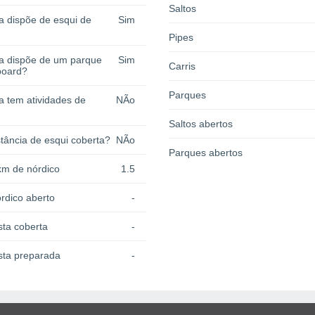
Saltos
a dispõe de esqui de
Sim
Pipes
ia dispõe de um parque
Sim
Carris
board?
Parques
a tem atividades de
NÃo
Saltos abertos
tância de esqui coberta?
NÃo
Parques abertos
km de nórdico
1.5
rdico aberto
-
sta coberta
-
sta preparada
-