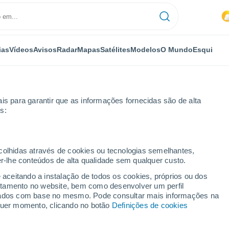
ias
Vídeos
Avisos
Radar
Mapas
Satélites
Modelos
O Mundo
Esqui
is para garantir que as informações fornecidas são de alta
s:
Esqui
ecolhidas através de cookies ou tecnologias semelhantes,
er-lhe conteúdos de alta qualidade sem qualquer custo.
Tempo em Ruzomberok
e aceitando a instalação de todos os cookies, próprios ou dos
rtamento no website, bem como desenvolver um perfil
Brdo
lizados com base no mesmo. Pode consultar mais informações na
Hoje
Amanhã
Domingo
lquer momento, clicando no botão
Definições de cookies
7 Ago.
8 Ago.
9 Ago.