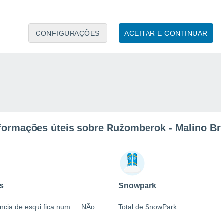
CONFIGURAÇÕES
ACEITAR E CONTINUAR
formações úteis sobre Ružomberok - Malino B
s
Snowpark
ncia de esqui fica num
NÃo
Total de SnowPark