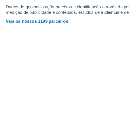
Webcams em Ruzomberok
Dados de geolocalização precisos e identificação através da pr
medição de publicidade e conteúdos, estudos de audiência e d
Veja os nossos 1199 parceiros
Malinô Brdo - dojazd - LIVE
6 Ago. 2026
Profundidade da neve