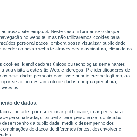
27°
/
15°
28°
/
12°
31°
/
14°
r ao nosso site tempo.pt. Neste caso, informamo-lo de que
navegação no website, mas não utilizaremos cookies para
nteúdos personalizados, embora possa visualizar publicidade
e aceder ao nosso website através desta assinatura, clicando no
Estado da neve
s cookies, identificadores únicos ou tecnologias semelhantes
Espessura da neve na base
0 cm
 sua visita a este sitio Web, endereços IP e identificadores de
r os seus dados pessoais com base num interesse legítimo, ao
Espessura da neve na parte superior
-
ou opor-se ao processamento de dados em qualquer altura,
 website.
Tipo de neve na base
-
mento de dados:
Tipo de neve na parte superior
-
dos limitados para selecionar publicidade, criar perfis para
idade personalizada, criar perfis para personalizar conteúdos,
ir o desempenho da publicidade, medir o desempenho dos
 combinações de dados de diferentes fontes, desenvolver e
eúdos.