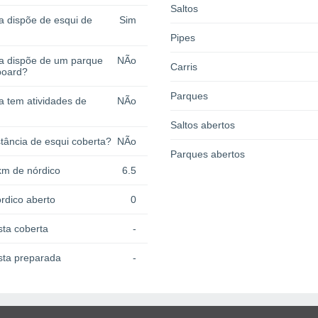
Saltos
a dispõe de esqui de
Sim
Pipes
ia dispõe de um parque
NÃo
Carris
board?
Parques
a tem atividades de
NÃo
Saltos abertos
tância de esqui coberta?
NÃo
Parques abertos
km de nórdico
6.5
rdico aberto
0
sta coberta
-
sta preparada
-