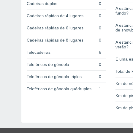
Cadeiras duplas
0
A estânci
fundo?
Cadeiras rápidas de 4 lugares
0
A estânc
Cadeiras rápidas de 6 lugares
0
de snow
Cadeiras rápidas de 8 lugares
0
A estânci
verão?
Telecadeiras
6
É uma es
Teleféricos de gôndola
0
Total de 
Teleféricos de gôndola triplos
0
Km de nó
Teleféricos de gôndola quádruplos
1
Km de pi
Km de pi