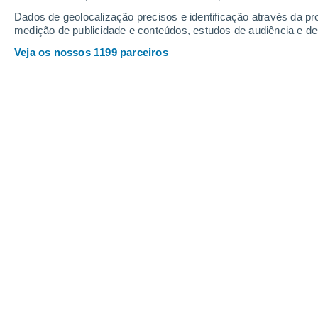
Webcams em Jasenská dolina
Dados de geolocalização precisos e identificação através da pr
medição de publicidade e conteúdos, estudos de audiência e d
Veja os nossos 1199 parceiros
Jasenská dolina
7 Ago. 2026
Profundidade da neve