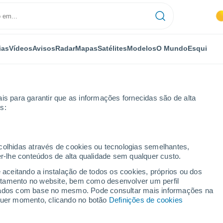
ias
Vídeos
Avisos
Radar
Mapas
Satélites
Modelos
O Mundo
Esqui
is para garantir que as informações fornecidas são de alta
s:
ina
Esqui
ecolhidas através de cookies ou tecnologias semelhantes,
er-lhe conteúdos de alta qualidade sem qualquer custo.
Tempo em Jasenská dolina
e aceitando a instalação de todos os cookies, próprios ou dos
rtamento no website, bem como desenvolver um perfil
lizados com base no mesmo. Pode consultar mais informações na
Hoje
Amanhã
Segunda
lquer momento, clicando no botão
Definições de cookies
8 Ago.
9 Ago.
10 Ago.