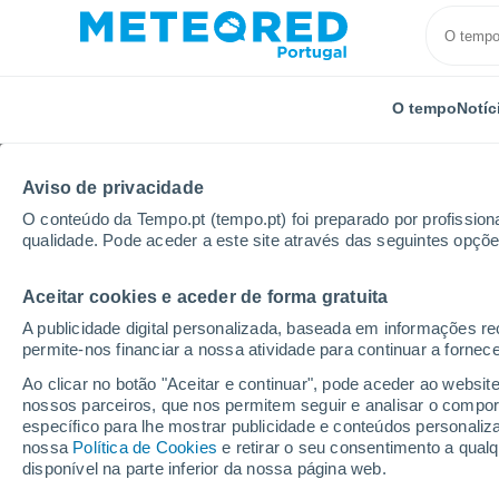
O tempo
Notíc
Aviso de privacidade
O conteúdo da Tempo.pt (tempo.pt) foi preparado por profissiona
qualidade. Pode aceder a este site através das seguintes opçõe
Aceitar cookies e aceder de forma gratuita
Início
Eslováquia
Região de Zilina
Jasenská dol
A publicidade digital personalizada, baseada em informações r
permite-nos financiar a nossa atividade para continuar a fornec
Fechada
Ao clicar no botão "Aceitar e continuar", pode aceder ao websit
nossos parceiros, que nos permitem seguir e analisar o compo
Jasenská dolina
específico para lhe mostrar publicidade e conteúdos persona
nossa
Política de Cookies
e retirar o seu consentimento a qua
disponível na parte inferior da nossa página web.
Abertura
Encerramento