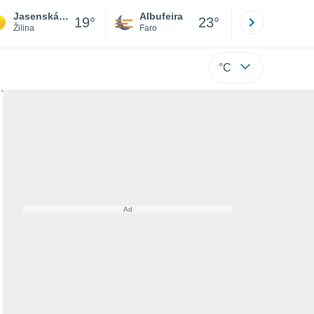
Jasenská dolina
Albufeira
Lisboa
19°
23°
Žilina
Faro
Lisboa
°C