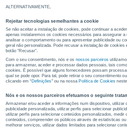
26/12/2026
14/03/2027
ALTERNATIVAMENTE,
Faltam 139 dias
Rejeitar tecnologias semelhantes a cookie
Se não aceitar a instalação de cookies, pode continuar a acede
Boletim de neve de hoje
apenas instalaremos os cookies necessários para assegurar a 
analisar o comportamento ou para apresentar publicidade ou co
geral não personalizada. Pode recusar a instalação de cookies 
Pistas por dificuldade
0
3
2
3
botão "Recusar".
Com o seu consentimento, nós e os
nossos parceiros
utilizamo
para armazenar, aceder e processar dados pessoais, tais como a
Quilómetros esquiáveis
0 / 5
cookies. É possível que alguns fornecedores possam processa
qual se pode opor. Para tal, pode retirar o seu consentimento 
clicando em “
Definições
” ou na nossa
Política de Cookies
neste
Pistas abertas
0 / 8
Nós e os nossos parceiros efetuamos o seguinte trata
Elevadores
0 / 7
Armazenar e/ou aceder a informações num dispositivo, utilizar da
publicidade personalizada, utilizar perfis para selecionar public
utilizar perfis para selecionar conteúdos personalizados, med
conteúdos, compreender os públicos através de estatísticas ou
melhorar serviços, utilizar dados limitados para selecionar cont