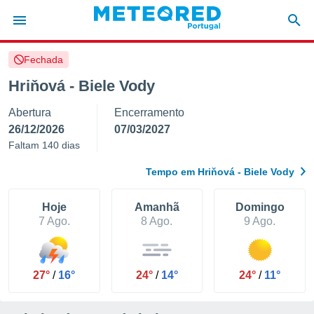
Fechada
de
Hriňová - Biele Vody
 da
Abertura
Encerramento
empo.pt) foi
or
26/12/2026
07/03/2027
is para
Faltam 140 dias
e as
 fornecidas
Tempo em Hriňová - Biele Vody
 qualidade.
r a este
s das
Hoje
Amanhã
Domingo
opções:
7 Ago.
8 Ago.
9 Ago.
ookies e
 forma
27°
/
16°
24°
/
14°
24°
/
11°
e digital
da,