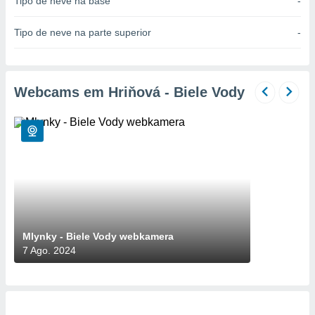
Tipo de neve na base
-
para lhe
licidade e
Tipo de neve na parte superior
-
ados com
esmo. Pode
ais
s na nossa
Webcams em Hriňová - Biele Vody
 Cookies
e
u
nto a
omento,
 botão
de cookies
na parte
nossa
.
IVAMENTE,
Mlynky - Biele Vody webkamera
7 Ago. 2024
as
tes a