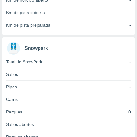
Km de nórdico aberto
-
 para
Km de pista coberta
-
a, utilizar
selecionar
Km de pista preparada
-
a, criar
personalizar
tilizar
Snowpark
selecionar
Total de SnowPark
-
dos, medir
nho da
, medir o
Saltos
-
o dos
Pipes
-
r os
ravés de
Carris
-
s ou
s de dados
Parques
0
es fontes,
 e melhorar
Saltos abertos
-
ilizar dados
ara