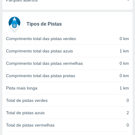
Parques abertos
-
conteúdos.
ção
Tipos de Pistas
ão através
de
,
Comprimento total das pistas verdes
0 km
 e
Comprimento total das pistas azuis
1 km
dos,
publicidade
Comprimento total das pistas vermelhas
0 km
s, estudos
a e
Comprimento total das pistas pretas
0 km
mento de
Pista mais longa
1 km
ossos 1199
eiros
Total de pistas verdes
0
Total de pistas azuis
2
Total de pistas vermelhas
0