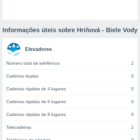
ite através
atura,
 botão
Informações úteis sobre Hriňová - Biele Vody
nto, nós e
arceiros
Elevadores
cookies,
ores únicos
ias
Número total de teleféricos
2
s para
 aceder e
Cadeiras duplas
0
dados
ais como a
Cadeiras rápidas de 4 lugares
0
 este sitio
eços IP e
Cadeiras rápidas de 6 lugares
0
ores de
possível
Cadeiras rápidas de 8 lugares
0
es possam
os seus
Telecadeiras
2
oais com
nteresse