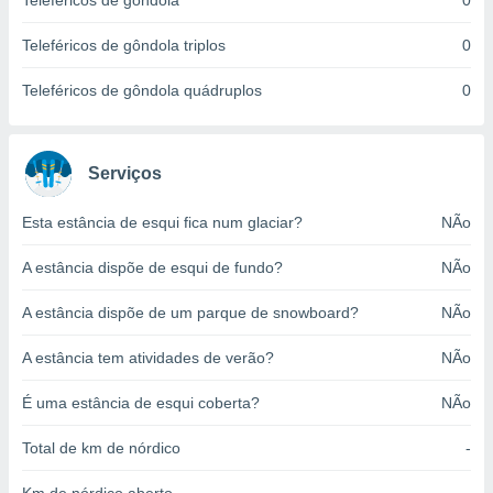
Teleféricos de gôndola
0
o qual se
ara tal,
Teleféricos de gôndola triplos
0
 o seu
to ou opor-
Teleféricos de gôndola quádruplos
0
essamento
m qualquer
ando em “
 ou na
Serviços
 Cookies
Esta estância de esqui fica num glaciar?
NÃo
te.
A estância dispõe de esqui de fundo?
NÃo
 nossos
s o
A estância dispõe de um parque de snowboard?
NÃo
o de
A estância tem atividades de verão?
NÃo
e/ou aceder
É uma estância de esqui coberta?
NÃo
ões num
utilizar
Total de km de nórdico
-
ados para
publicidade,