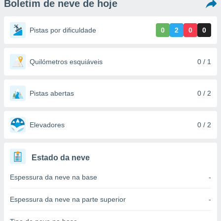
Boletim de neve de hoje
m
 recolhidas
cookies ou
Pistas por dificuldade
0
2
0
0
, permite-
ar a nossa
ara
Quilómetros esquiáveis
0 / 1
ACEITAR
 fornecer-
E
os de alta
CONTINUAR
sem
Pistas abertas
0 / 2
sto.
CONFIGURAÇÕES
o botão
ontinuar",
Elevadores
0 / 2
r ao
itando a
de todos os
Estado da neve
óprios ou
parceiros,
Espessura da neve na base
-
rmitem
lisar o
nto no
Espessura da neve na parte superior
-
em como
 um perfil