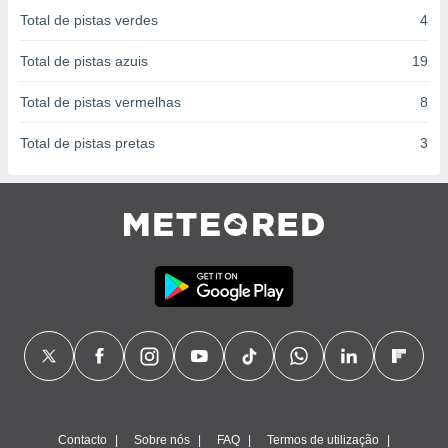
conteúdos.
Total de pistas verdes
4
ção
Total de pistas azuis
19
ão através
Total de pistas vermelhas
8
de
,
Total de pistas pretas
3
 e
dos,
publicidade
s, estudos
a e
mento de
ossos 1199
eiros
Contacto
Sobre nós
FAQ
Termos de utilização