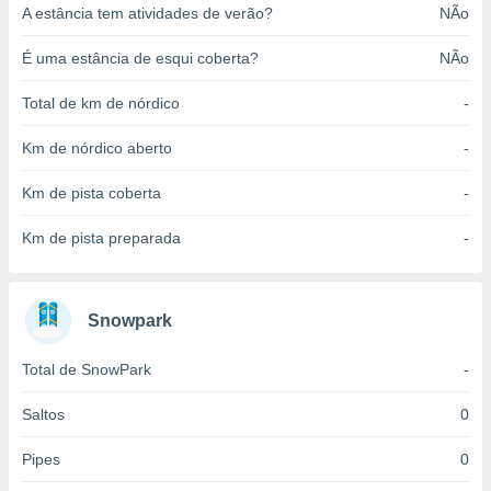
A estância tem atividades de verão?
NÃo
o qual se
ara tal,
 o seu
É uma estância de esqui coberta?
NÃo
to ou opor-
essamento
Total de km de nórdico
-
m qualquer
ando em “
Km de nórdico aberto
-
 ou na
Km de pista coberta
-
 Cookies
te.
Km de pista preparada
-
 nossos
s o
Snowpark
o de
Total de SnowPark
-
e/ou aceder
Saltos
0
ões num
utilizar
Pipes
0
ados para
publicidade,