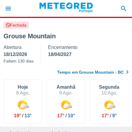
Fechada
de
Grouse Mountain
 da
Abertura
Encerramento
empo.pt) foi
or
18/12/2026
18/04/2027
is para
Faltam 130 dias
e as
 fornecidas
Tempo em Grouse Mountain - BC
 qualidade.
r a este
s das
Hoje
Amanhã
Segunda
opções:
8 Ago.
9 Ago.
10 Ago.
ookies e
 forma
19°
/
13°
17°
/
10°
17°
/
9°
e digital
da,