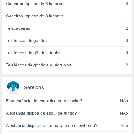
Cadeiras rápidas de 6 lugares
0
ite através
atura,
 botão
Cadeiras rápidas de 8 lugares
-
Telecadeiras
2
nto, nós e
Teleféricos de gôndola
0
arceiros
cookies,
Teleféricos de gôndola triplos
0
ores únicos
ias
s para
Teleféricos de gôndola quádruplos
2
 aceder e
dados
ais como a
 este sitio
Serviços
eços IP e
ores de
Esta estância de esqui fica num glaciar?
NÃo
possível
A estância dispõe de esqui de fundo?
NÃo
es possam
os seus
A estância dispõe de um parque de snowboard?
Sim
oais com
nteresse