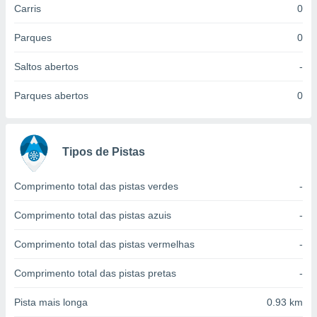
Carris
0
 para
a, utilizar
Parques
0
selecionar
Saltos abertos
-
a, criar
personalizar
Parques abertos
0
tilizar
selecionar
dos, medir
Tipos de Pistas
nho da
, medir o
o dos
Comprimento total das pistas verdes
-
r os
Comprimento total das pistas azuis
-
ravés de
s ou
Comprimento total das pistas vermelhas
-
s de dados
es fontes,
Comprimento total das pistas pretas
-
 e melhorar
ilizar dados
Pista mais longa
0.93 km
ara