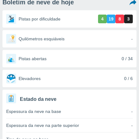
Boletim de neve de hoje
m
 recolhidas
cookies ou
Pistas por dificuldade
4
19
8
3
, permite-
ar a nossa
ara
Quilómetros esquiáveis
-
ACEITAR
 fornecer-
E
os de alta
CONTINUAR
sem
Pistas abertas
0 / 34
sto.
CONFIGURAÇÕES
o botão
ontinuar",
Elevadores
0 / 6
r ao
itando a
de todos os
Estado da neve
óprios ou
parceiros,
Espessura da neve na base
-
rmitem
lisar o
nto no
Espessura da neve na parte superior
-
em como
 um perfil