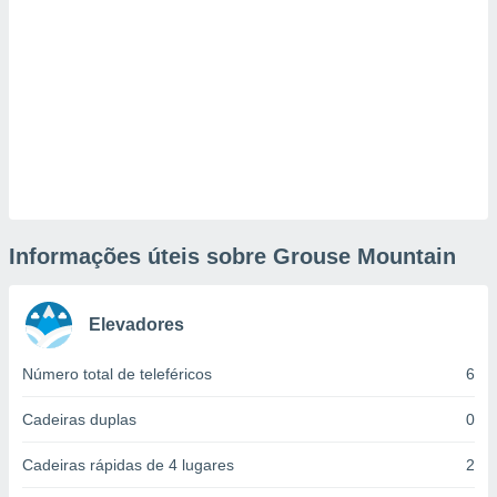
tar a
de cookies,
uar a
osso site
este caso,
lo de que
talaremos
s para
a navegação
, mas não
s cookies
Informações úteis sobre Grouse Mountain
ar o
nto ou
ntar
 ou
Elevadores
dos,
Número total de teleféricos
6
ssa
ublicidade
Cadeiras duplas
0
ada. Pode
Cadeiras rápidas de 4 lugares
2
nstalação de
ceder ao