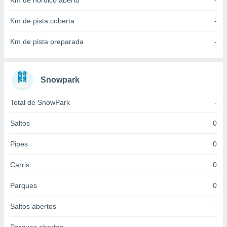
Km de nórdico aberto
-
 para
Km de pista coberta
-
a, utilizar
selecionar
Km de pista preparada
-
a, criar
personalizar
tilizar
Snowpark
selecionar
Total de SnowPark
-
dos, medir
nho da
, medir o
Saltos
0
o dos
Pipes
0
r os
ravés de
Carris
0
s ou
s de dados
Parques
0
es fontes,
 e melhorar
Saltos abertos
-
ilizar dados
ara