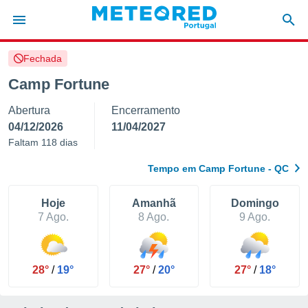
Fechada
de
Camp Fortune
 da
Abertura
Encerramento
empo.pt) foi
or
04/12/2026
11/04/2027
is para
Faltam 118 dias
e as
 fornecidas
Tempo em Camp Fortune - QC
 qualidade.
r a este
s das
Hoje
Amanhã
Domingo
opções:
7 Ago.
8 Ago.
9 Ago.
ookies e
 forma
28°
/
19°
27°
/
20°
27°
/
18°
e digital
da,