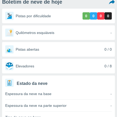
Boletim de neve de hoje
m
 recolhidas
cookies ou
Pistas por dificuldade
0
0
0
0
, permite-
ar a nossa
ara
Quilómetros esquiáveis
-
ACEITAR
 fornecer-
E
os de alta
CONTINUAR
sem
Pistas abertas
0 / 0
sto.
CONFIGURAÇÕES
o botão
ontinuar",
Elevadores
0 / 8
r ao
itando a
de todos os
Estado da neve
óprios ou
parceiros,
Espessura da neve na base
-
rmitem
lisar o
nto no
Espessura da neve na parte superior
-
em como
 um perfil