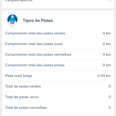
Parques abertos
-
conteúdos.
ção
Tipos de Pistas
ão através
de
,
Comprimento total das pistas verdes
0 km
 e
Comprimento total das pistas azuis
0 km
dos,
publicidade
Comprimento total das pistas vermelhas
0 km
s, estudos
a e
Comprimento total das pistas pretas
0 km
mento de
Pista mais longa
0.43 km
ossos 1199
eiros
Total de pistas verdes
0
Total de pistas azuis
0
Total de pistas vermelhas
0