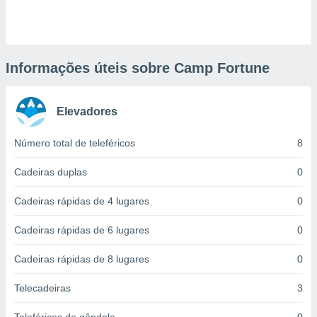
ite através
atura,
 botão
Informações úteis sobre Camp Fortune
nto, nós e
arceiros
Elevadores
cookies,
ores únicos
ias
Número total de teleféricos
8
s para
 aceder e
Cadeiras duplas
0
dados
ais como a
Cadeiras rápidas de 4 lugares
0
 este sitio
eços IP e
Cadeiras rápidas de 6 lugares
0
ores de
possível
Cadeiras rápidas de 8 lugares
0
es possam
os seus
Telecadeiras
3
oais com
nteresse