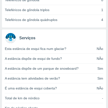
Teleféricos de gôndola
0
o qual se
ara tal,
Teleféricos de gôndola triplos
1
 o seu
to ou opor-
Teleféricos de gôndola quádruplos
4
essamento
m qualquer
ando em “
 ou na
Serviços
 Cookies
Esta estância de esqui fica num glaciar?
NÃo
te.
A estância dispõe de esqui de fundo?
NÃo
 nossos
s o
A estância dispõe de um parque de snowboard?
Sim
o de
A estância tem atividades de verão?
Sim
e/ou aceder
É uma estância de esqui coberta?
NÃo
ões num
utilizar
Total de km de nórdico
-
ados para
publicidade,