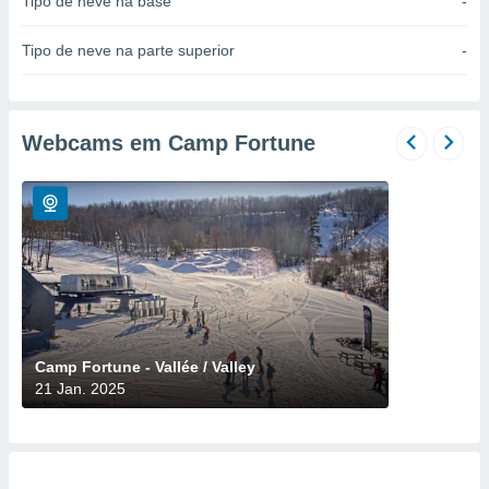
Tipo de neve na base
-
para lhe
licidade e
Tipo de neve na parte superior
-
ados com
esmo. Pode
ais
s na nossa
Webcams em Camp Fortune
 Cookies
e
u
nto a
omento,
 botão
de cookies
na parte
nossa
.
IVAMENTE,
Camp Fortune - Vallée / Valley
21 Jan. 2025
as
tes a