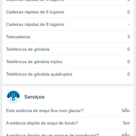
ite através
atura,
Cadeiras rápidas de 6 lugares
0
 botão
Cadeiras rápidas de 8 lugares
-
nto, nós e
Telecadeiras
3
arceiros
cookies,
Teleféricos de gôndola
0
ores únicos
ias
Teleféricos de gôndola triplos
0
s para
 aceder e
Teleféricos de gôndola quádruplos
0
dados
ais como a
 este sitio
eços IP e
Serviços
ores de
possível
Esta estância de esqui fica num glaciar?
NÃo
es possam
A estância dispõe de esqui de fundo?
Sim
os seus
oais com
nteresse
A estância dispõe de um parque de snowboard?
NÃo