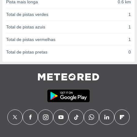
conteúdos.
Pista mais longa
0.6 km
Total de pistas verdes
1
ção
Total de pistas azuis
1
ão através
de
,
Total de pistas vermelhas
1
 e
Total de pistas pretas
0
dos,
publicidade
s, estudos
a e
mento de
ossos 1199
eiros