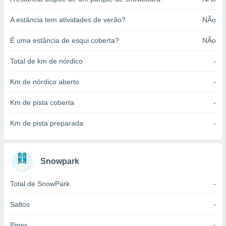
o qual se
ara tal,
A estância tem atividades de verão?
NÃo
 o seu
to ou opor-
É uma estância de esqui coberta?
NÃo
essamento
m qualquer
Total de km de nórdico
-
ando em “
 ou na
Km de nórdico aberto
-
 Cookies
Km de pista coberta
-
te.
 nossos
Km de pista preparada
-
s o
Snowpark
o de
Total de SnowPark
-
e/ou aceder
ões num
utilizar
Saltos
-
ados para
publicidade,
Pipes
-