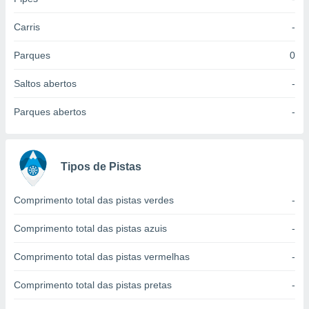
 para
Carris
-
a, utilizar
selecionar
Parques
0
a, criar
Saltos abertos
-
personalizar
tilizar
Parques abertos
-
selecionar
dos, medir
nho da
, medir o
Tipos de Pistas
o dos
Comprimento total das pistas verdes
-
r os
ravés de
Comprimento total das pistas azuis
-
s ou
s de dados
Comprimento total das pistas vermelhas
-
es fontes,
 e melhorar
ilizar dados
Comprimento total das pistas pretas
-
ara