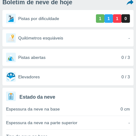
Boletim de neve de hoje
m
 recolhidas
cookies ou
Pistas por dificuldade
1
1
1
0
, permite-
ar a nossa
ara
Quilómetros esquiáveis
-
ACEITAR
 fornecer-
E
os de alta
CONTINUAR
sem
Pistas abertas
0 / 3
sto.
CONFIGURAÇÕES
o botão
ontinuar",
Elevadores
0 / 3
r ao
itando a
de todos os
Estado da neve
óprios ou
parceiros,
Espessura da neve na base
0 cm
rmitem
lisar o
nto no
Espessura da neve na parte superior
-
em como
 um perfil