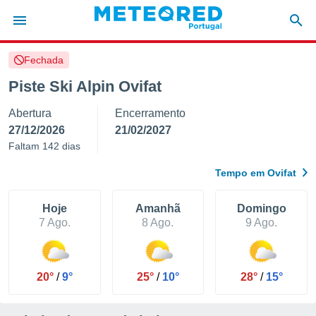
Fechada
de
Piste Ski Alpin Ovifat
 da
Abertura
Encerramento
empo.pt) foi
or
27/12/2026
21/02/2027
is para
Faltam 142 dias
e as
 fornecidas
Tempo em Ovifat
 qualidade.
r a este
s das
Hoje
Amanhã
Domingo
opções:
7 Ago.
8 Ago.
9 Ago.
ookies e
 forma
20°
/
9°
25°
/
10°
28°
/
15°
e digital
da,