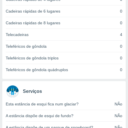
ite através
atura,
Cadeiras rápidas de 6 lugares
0
 botão
Cadeiras rápidas de 8 lugares
0
nto, nós e
Telecadeiras
4
arceiros
cookies,
Teleféricos de gôndola
0
ores únicos
ias
Teleféricos de gôndola triplos
0
s para
 aceder e
Teleféricos de gôndola quádruplos
0
dados
ais como a
 este sitio
eços IP e
Serviços
ores de
possível
Esta estância de esqui fica num glaciar?
NÃo
es possam
A estância dispõe de esqui de fundo?
NÃo
os seus
oais com
nteresse
A estância dispõe de um parque de snowboard?
NÃo