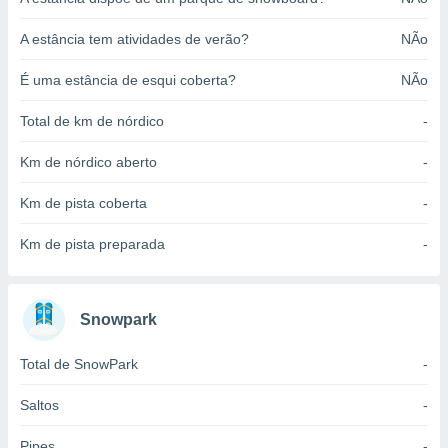
o qual se
ara tal,
A estância tem atividades de verão?
NÃo
 o seu
to ou opor-
É uma estância de esqui coberta?
NÃo
essamento
m qualquer
Total de km de nórdico
-
ando em “
 ou na
Km de nórdico aberto
-
 Cookies
Km de pista coberta
-
te.
 nossos
Km de pista preparada
-
s o
Snowpark
o de
Total de SnowPark
-
e/ou aceder
ões num
utilizar
Saltos
-
ados para
publicidade,
Pipes
-