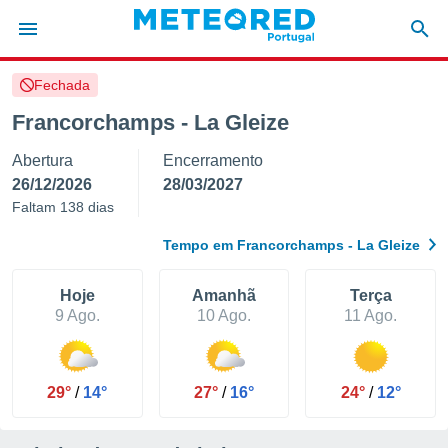
Fechada
de
Francorchamps - La Gleize
 da
Abertura
Encerramento
empo.pt) foi
or
26/12/2026
28/03/2027
is para
Faltam 138 dias
e as
 fornecidas
Tempo em Francorchamps - La Gleize
 qualidade.
r a este
s das
Hoje
Amanhã
Terça
opções:
9 Ago.
10 Ago.
11 Ago.
ookies e
 forma
29°
/
14°
27°
/
16°
24°
/
12°
e digital
da,