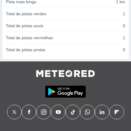
conteúdos.
Pista mais longa
1 km
Total de pistas verdes
1
ção
Total de pistas azuis
0
ão através
de
,
Total de pistas vermelhas
1
 e
Total de pistas pretas
0
dos,
publicidade
s, estudos
a e
mento de
ossos 1199
eiros