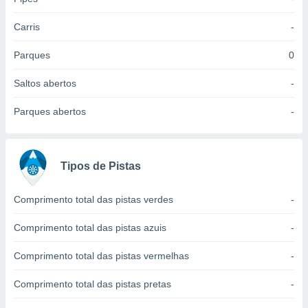
 para
Carris
-
a, utilizar
selecionar
Parques
0
a, criar
Saltos abertos
-
personalizar
tilizar
Parques abertos
-
selecionar
dos, medir
nho da
, medir o
Tipos de Pistas
o dos
Comprimento total das pistas verdes
-
r os
ravés de
Comprimento total das pistas azuis
-
s ou
s de dados
Comprimento total das pistas vermelhas
-
es fontes,
 e melhorar
ilizar dados
Comprimento total das pistas pretas
-
ara