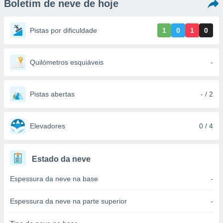
Boletim de neve de hoje
m
 recolhidas
cookies ou
Pistas por dificuldade
1
0
1
0
, permite-
ar a nossa
ara
Quilómetros esquiáveis
-
ACEITAR
 fornecer-
E
os de alta
CONTINUAR
sem
Pistas abertas
- / 2
sto.
CONFIGURAÇÕES
o botão
ontinuar",
Elevadores
0 / 4
r ao
itando a
de todos os
Estado da neve
óprios ou
parceiros,
Espessura da neve na base
-
rmitem
lisar o
nto no
Espessura da neve na parte superior
-
em como
 um perfil