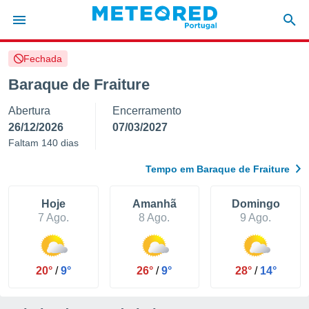
Fechada
de
Baraque de Fraiture
 da
Abertura
Encerramento
empo.pt) foi
or
26/12/2026
07/03/2027
is para
Faltam 140 dias
e as
 fornecidas
Tempo em Baraque de Fraiture
 qualidade.
r a este
s das
Hoje
Amanhã
Domingo
opções:
7 Ago.
8 Ago.
9 Ago.
ookies e
 forma
20°
/
9°
26°
/
9°
28°
/
14°
e digital
da,