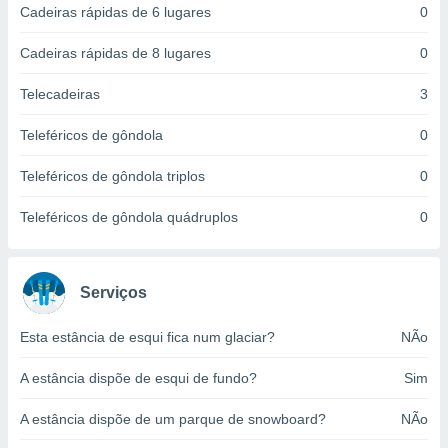
Cadeiras rápidas de 6 lugares
0
ite através
atura,
 botão
Cadeiras rápidas de 8 lugares
0
Telecadeiras
3
nto, nós e
Teleféricos de gôndola
0
arceiros
cookies,
Teleféricos de gôndola triplos
0
ores únicos
ias
s para
Teleféricos de gôndola quádruplos
0
 aceder e
dados
ais como a
 este sitio
Serviços
eços IP e
ores de
Esta estância de esqui fica num glaciar?
NÃo
possível
A estância dispõe de esqui de fundo?
Sim
es possam
os seus
A estância dispõe de um parque de snowboard?
NÃo
oais com
nteresse