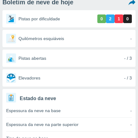
Boletim de neve de hoje
m
 recolhidas
cookies ou
Pistas por dificuldade
0
2
1
0
, permite-
ar a nossa
ara
Quilómetros esquiáveis
-
ACEITAR
 fornecer-
E
os de alta
CONTINUAR
sem
Pistas abertas
- / 3
sto.
CONFIGURAÇÕES
o botão
ontinuar",
Elevadores
- / 3
r ao
itando a
de todos os
Estado da neve
óprios ou
parceiros,
Espessura da neve na base
-
rmitem
lisar o
nto no
Espessura da neve na parte superior
-
em como
 um perfil