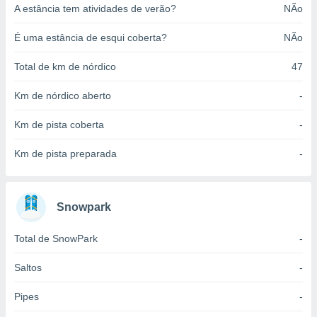
A estância tem atividades de verão?
NÃo
o qual se
ara tal,
 o seu
É uma estância de esqui coberta?
NÃo
to ou opor-
essamento
Total de km de nórdico
47
m qualquer
ando em “
Km de nórdico aberto
-
 ou na
Km de pista coberta
-
 Cookies
te.
Km de pista preparada
-
 nossos
s o
Snowpark
o de
Total de SnowPark
-
e/ou aceder
Saltos
-
ões num
utilizar
Pipes
-
ados para
publicidade,