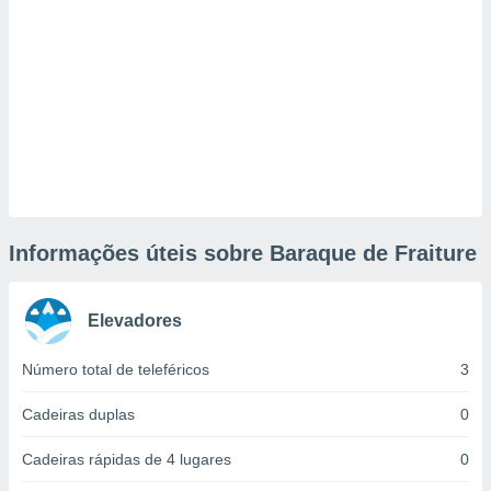
tar a
de cookies,
uar a
osso site
este caso,
lo de que
talaremos
s para
a navegação
, mas não
s cookies
Informações úteis sobre Baraque de Fraiture
ar o
nto ou
ntar
 ou
Elevadores
dos,
Número total de teleféricos
3
ssa
ublicidade
Cadeiras duplas
0
ada. Pode
Cadeiras rápidas de 4 lugares
0
nstalação de
ceder ao