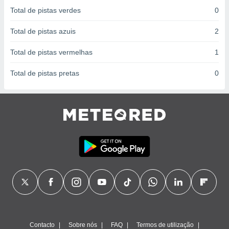
conteúdos.
Total de pistas verdes
0
ção
Total de pistas azuis
2
ão através
Total de pistas vermelhas
1
de
,
Total de pistas pretas
0
 e
dos,
publicidade
s, estudos
a e
mento de
ossos 1199
eiros
Contacto
Sobre nós
FAQ
Termos de utilização