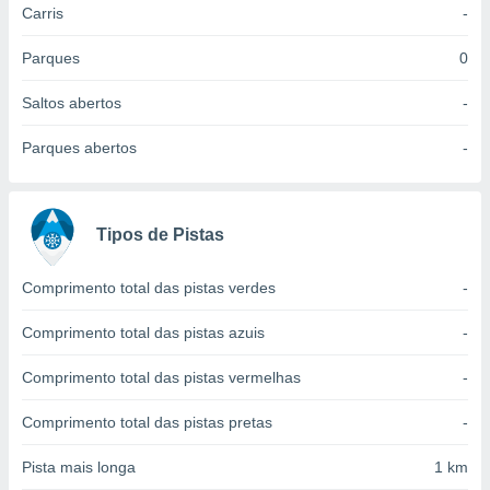
Carris
-
 para
a, utilizar
Parques
0
selecionar
Saltos abertos
-
a, criar
personalizar
Parques abertos
-
tilizar
selecionar
dos, medir
Tipos de Pistas
nho da
, medir o
o dos
Comprimento total das pistas verdes
-
r os
Comprimento total das pistas azuis
-
ravés de
s ou
Comprimento total das pistas vermelhas
-
s de dados
es fontes,
Comprimento total das pistas pretas
-
 e melhorar
ilizar dados
Pista mais longa
1 km
ara