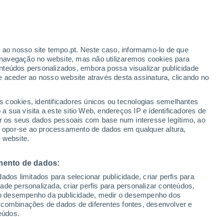
28°
/
16°
31°
/
17°
30°
/
18°
r ao nosso site tempo.pt. Neste caso, informamo-lo de que
navegação no website, mas não utilizaremos cookies para
nteúdos personalizados, embora possa visualizar publicidade
e aceder ao nosso website através desta assinatura, clicando no
Estado da neve
s cookies, identificadores únicos ou tecnologias semelhantes
 sua visita a este sitio Web, endereços IP e identificadores de
Espessura da neve na base
0 cm
r os seus dados pessoais com base num interesse legítimo, ao
ou opor-se ao processamento de dados em qualquer altura,
Espessura da neve na parte superior
-
 website.
Tipo de neve na base
-
mento de dados:
Tipo de neve na parte superior
-
dos limitados para selecionar publicidade, criar perfis para
idade personalizada, criar perfis para personalizar conteúdos,
ir o desempenho da publicidade, medir o desempenho dos
 combinações de dados de diferentes fontes, desenvolver e
eúdos.