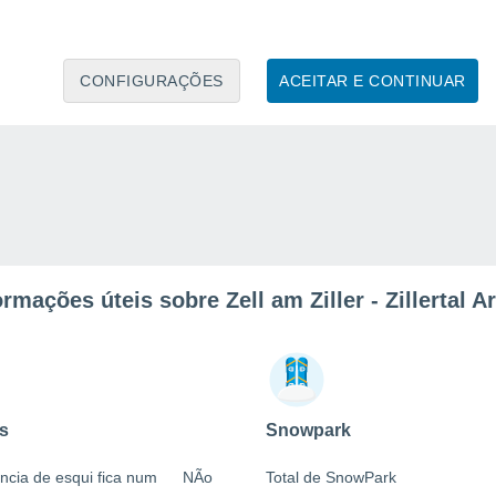
CONFIGURAÇÕES
ACEITAR E CONTINUAR
ormações úteis sobre Zell am Ziller - Zillertal A
s
Snowpark
ncia de esqui fica num
NÃo
Total de SnowPark