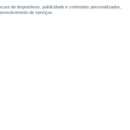
 Arena
ocura de dispositivos, publicidade e conteúdos personalizados,
esenvolvimento de serviços.
Zell am Ziller - FlyingCam
20 Jun. 2026