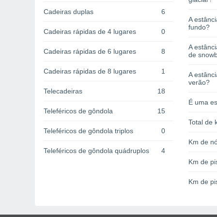
Cadeiras duplas
6
A estânci
fundo?
Cadeiras rápidas de 4 lugares
0
A estânc
Cadeiras rápidas de 6 lugares
8
de snow
Cadeiras rápidas de 8 lugares
1
A estânci
verão?
Telecadeiras
18
É uma es
Teleféricos de gôndola
15
Total de 
Teleféricos de gôndola triplos
0
Km de nó
Teleféricos de gôndola quádruplos
4
Km de pi
Km de pi