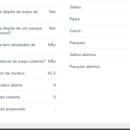
Saltos
a dispõe de esqui de
Sim
Pipes
ia dispõe de um parque
Sim
Carris
board?
Parques
a tem atividades de
NÃo
Saltos abertos
tância de esqui coberta?
NÃo
Parques abertos
km de nórdico
41.5
rdico aberto
0
sta coberta
0
sta preparada
-