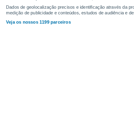
Webcams em Zell am Ziller - Zillertal
Dados de geolocalização precisos e identificação através da pr
medição de publicidade e conteúdos, estudos de audiência e d
Veja os nossos 1199 parceiros
Fichtenschloss
8 Ago. 2026
Profundidade da neve