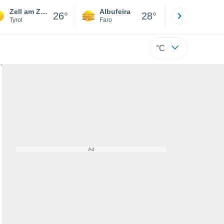
Zell am Ziller - Zillertal Arena
Albufeira
Lisboa
26°
28°
Tyrol
Faro
Lisboa
°C