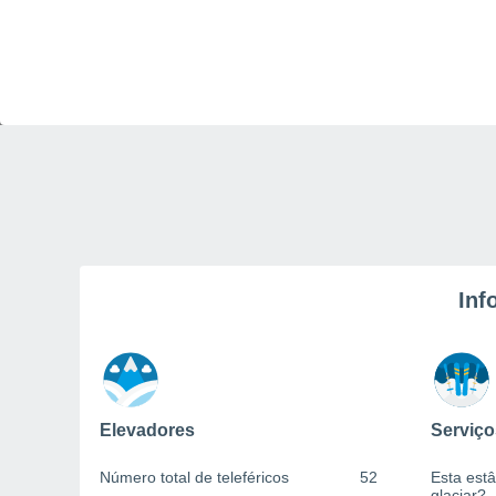
Inf
Elevadores
Serviço
Número total de teleféricos
52
Esta estâ
glaciar?