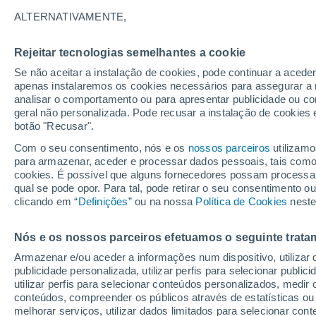
Abertura
Encerramento
ALTERNATIVAMENTE,
12/12/2026
11/04/2027
Faltam 125 dias
Rejeitar tecnologias semelhantes a cookie
Se não aceitar a instalação de cookies, pode continuar a acede
Boletim de neve de hoje
apenas instalaremos os cookies necessários para assegurar a 
analisar o comportamento ou para apresentar publicidade ou co
geral não personalizada. Pode recusar a instalação de cookies 
botão "Recusar".
Pistas por dificuldade
-
25
48
12
Com o seu consentimento, nós e os
nossos parceiros
utilizamo
para armazenar, aceder e processar dados pessoais, tais como a
Quilómetros esquiáveis
0 / 143
cookies. É possível que alguns fornecedores possam processa
qual se pode opor. Para tal, pode retirar o seu consentimento 
clicando em “
Definições
” ou na nossa
Política de Cookies
neste
Pistas abertas
0 / 85
Nós e os nossos parceiros efetuamos o seguinte trata
Armazenar e/ou aceder a informações num dispositivo, utilizar da
Elevadores
0 / 52
publicidade personalizada, utilizar perfis para selecionar public
utilizar perfis para selecionar conteúdos personalizados, med
conteúdos, compreender os públicos através de estatísticas ou
melhorar serviços, utilizar dados limitados para selecionar cont