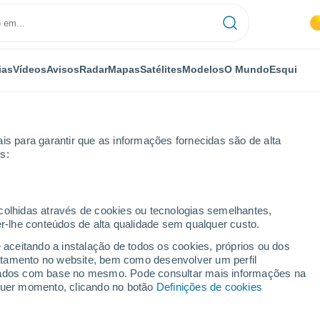
ias
Vídeos
Avisos
Radar
Mapas
Satélites
Modelos
O Mundo
Esqui
is para garantir que as informações fornecidas são de alta
s:
 am Ziller - Zillertal Arena
Esqui
ecolhidas através de cookies ou tecnologias semelhantes,
er-lhe conteúdos de alta qualidade sem qualquer custo.
Tempo em Zell am Ziller - Zillertal Arena
e aceitando a instalação de todos os cookies, próprios ou dos
rtamento no website, bem como desenvolver um perfil
lizados com base no mesmo. Pode consultar mais informações na
Hoje
Amanhã
Segunda
lquer momento, clicando no botão
Definições de cookies
8 Ago.
9 Ago.
10 Ago.