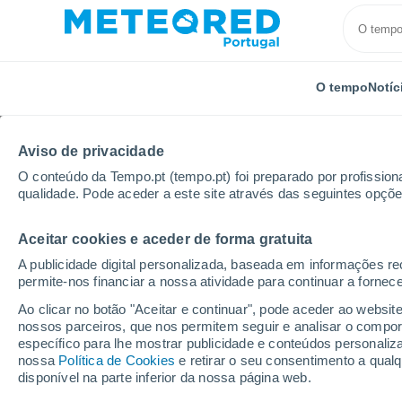
O tempo
Notíc
Aviso de privacidade
O conteúdo da Tempo.pt (tempo.pt) foi preparado por profissiona
qualidade. Pode aceder a este site através das seguintes opçõe
Aceitar cookies e aceder de forma gratuita
Início
Áustria
Estado da federeção de Tirol
Zell
A publicidade digital personalizada, baseada em informações r
permite-nos financiar a nossa atividade para continuar a fornec
Fechada
Ao clicar no botão "Aceitar e continuar", pode aceder ao websit
Zell am Ziller - Zillertal
nossos parceiros, que nos permitem seguir e analisar o compo
específico para lhe mostrar publicidade e conteúdos persona
Arena
nossa
Política de Cookies
e retirar o seu consentimento a qua
disponível na parte inferior da nossa página web.