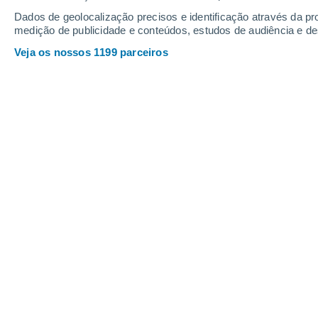
Webcams em Nassfeld - Hermagor
Dados de geolocalização precisos e identificação através da pr
medição de publicidade e conteúdos, estudos de audiência e d
Veja os nossos 1199 parceiros
Nassfeld - Weißbriach
5 Ago. 2026
Profundidade da neve