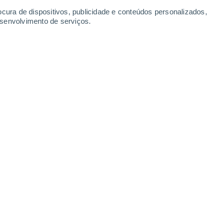
ocura de dispositivos, publicidade e conteúdos personalizados,
esenvolvimento de serviços.
Tressdorfer Höhe
Nassfeld
5 Ago. 2026
5 Ago. 2026