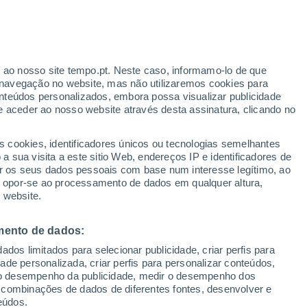
33°
/
19°
30°
/
15°
28°
/
16°
r ao nosso site tempo.pt. Neste caso, informamo-lo de que
navegação no website, mas não utilizaremos cookies para
nteúdos personalizados, embora possa visualizar publicidade
e aceder ao nosso website através desta assinatura, clicando no
Estado da neve
s cookies, identificadores únicos ou tecnologias semelhantes
Espessura da neve na base
0 cm
 sua visita a este sitio Web, endereços IP e identificadores de
r os seus dados pessoais com base num interesse legítimo, ao
Espessura da neve na parte superior
-
ou opor-se ao processamento de dados em qualquer altura,
 website.
Tipo de neve na base
-
mento de dados:
Tipo de neve na parte superior
-
dos limitados para selecionar publicidade, criar perfis para
idade personalizada, criar perfis para personalizar conteúdos,
ir o desempenho da publicidade, medir o desempenho dos
 combinações de dados de diferentes fontes, desenvolver e
eúdos.