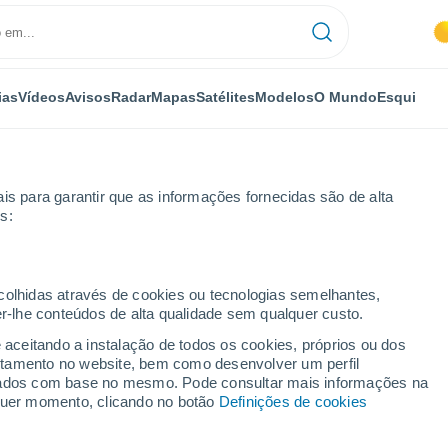
ias
Vídeos
Avisos
Radar
Mapas
Satélites
Modelos
O Mundo
Esqui
is para garantir que as informações fornecidas são de alta
s:
Esqui
ecolhidas através de cookies ou tecnologias semelhantes,
er-lhe conteúdos de alta qualidade sem qualquer custo.
Tempo em Nassfeld - Hermagor
e aceitando a instalação de todos os cookies, próprios ou dos
rtamento no website, bem como desenvolver um perfil
lizados com base no mesmo. Pode consultar mais informações na
Hoje
Amanhã
Sábado
lquer momento, clicando no botão
Definições de cookies
6 Ago.
7 Ago.
8 Ago.