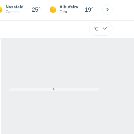
Nassfeld - Hermagor
Albufeira
Lisboa
25°
19°
Carinthia
Faro
Lisboa
°C