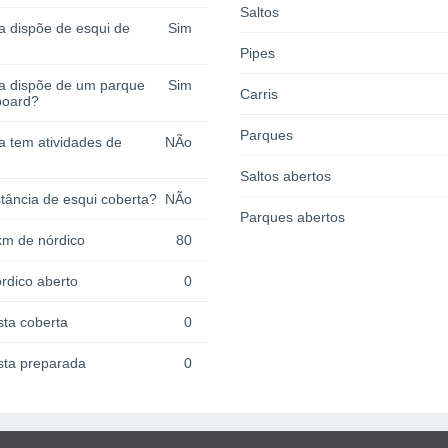
Saltos
a dispõe de esqui de
Sim
Pipes
ia dispõe de um parque
Sim
Carris
board?
Parques
a tem atividades de
NÃo
Saltos abertos
tância de esqui coberta?
NÃo
Parques abertos
km de nórdico
80
rdico aberto
0
sta coberta
0
sta preparada
0