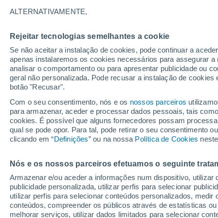
04/12/2026
11/04/2027
ALTERNATIVAMENTE,
Faltam 119 dias
Rejeitar tecnologias semelhantes a cookie
Se não aceitar a instalação de cookies, pode continuar a acede
Boletim de neve de hoje
apenas instalaremos os cookies necessários para assegurar a 
analisar o comportamento ou para apresentar publicidade ou co
geral não personalizada. Pode recusar a instalação de cookies 
Pistas por dificuldade
-
14
24
2
botão "Recusar".
Com o seu consentimento, nós e os
nossos parceiros
utilizamo
para armazenar, aceder e processar dados pessoais, tais como a
Quilómetros esquiáveis
0 / 110
cookies. É possível que alguns fornecedores possam processa
qual se pode opor. Para tal, pode retirar o seu consentimento 
clicando em “
Definições
” ou na nossa
Política de Cookies
neste
Pistas abertas
0 / 40
Nós e os nossos parceiros efetuamos o seguinte trata
Elevadores
0 / 29
Armazenar e/ou aceder a informações num dispositivo, utilizar da
publicidade personalizada, utilizar perfis para selecionar public
utilizar perfis para selecionar conteúdos personalizados, med
conteúdos, compreender os públicos através de estatísticas ou
melhorar serviços, utilizar dados limitados para selecionar cont