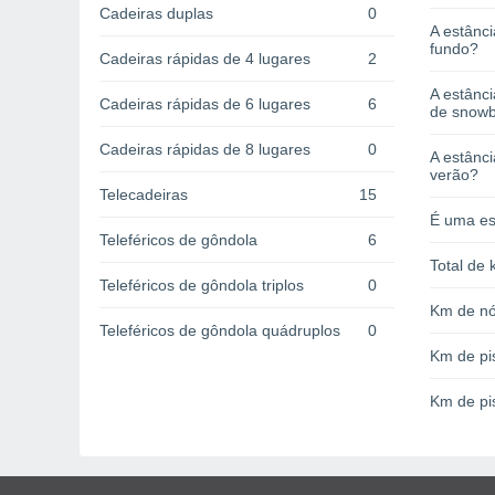
Cadeiras duplas
0
A estânci
fundo?
Cadeiras rápidas de 4 lugares
2
A estânc
Cadeiras rápidas de 6 lugares
6
de snow
Cadeiras rápidas de 8 lugares
0
A estânci
verão?
Telecadeiras
15
É uma es
Teleféricos de gôndola
6
Total de 
Teleféricos de gôndola triplos
0
Km de nó
Teleféricos de gôndola quádruplos
0
Km de pi
Km de pi