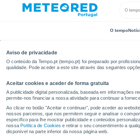
O tempo
Notíc
Aviso de privacidade
O conteúdo da Tempo.pt (tempo.pt) foi preparado por profissiona
qualidade. Pode aceder a este site através das seguintes opçõe
Aceitar cookies e aceder de forma gratuita
Início
Áustria
Kärnten
Nassfeld - Hermagor
A publicidade digital personalizada, baseada em informações r
permite-nos financiar a nossa atividade para continuar a fornec
Fechada
Ao clicar no botão "Aceitar e continuar", pode aceder ao websit
nossos parceiros, que nos permitem seguir e analisar o compo
Nassfeld Hermagor
específico para lhe mostrar publicidade e conteúdos persona
nossa
Política de Cookies
e retirar o seu consentimento a qua
disponível na parte inferior da nossa página web.
Abertura
Encerramento