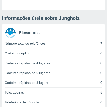
ite através
atura,
 botão
Informações úteis sobre Jungholz
nto, nós e
Elevadores
arceiros
cookies,
ores únicos
Número total de teleféricos
7
ias
s para
Cadeiras duplas
0
 aceder e
dados
Cadeiras rápidas de 4 lugares
0
ais como a
 este sitio
Cadeiras rápidas de 6 lugares
0
eços IP e
ores de
Cadeiras rápidas de 8 lugares
0
possível
es possam
Telecadeiras
5
os seus
oais com
Teleféricos de gôndola
0
nteresse