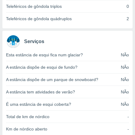
o qual se
Teleféricos de gôndola triplos
0
ara tal,
 o seu
Teleféricos de gôndola quádruplos
2
to ou opor-
essamento
m qualquer
ando em “
Serviços
 ou na
Esta estância de esqui fica num glaciar?
NÃo
 Cookies
te.
A estância dispõe de esqui de fundo?
NÃo
 nossos
A estância dispõe de um parque de snowboard?
NÃo
s o
A estância tem atividades de verão?
NÃo
o de
É uma estância de esqui coberta?
NÃo
e/ou aceder
ões num
Total de km de nórdico
-
utilizar
ados para
Km de nórdico aberto
-
publicidade,