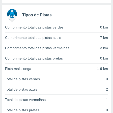
conteúdos.
ção
Tipos de Pistas
ão através
Comprimento total das pistas verdes
0 km
de
,
 e
Comprimento total das pistas azuis
7 km
dos,
Comprimento total das pistas vermelhas
3 km
publicidade
s, estudos
Comprimento total das pistas pretas
0 km
a e
mento de
Pista mais longa
1.9 km
ossos 1199
Total de pistas verdes
0
eiros
Total de pistas azuis
2
Total de pistas vermelhas
1
Total de pistas pretas
0