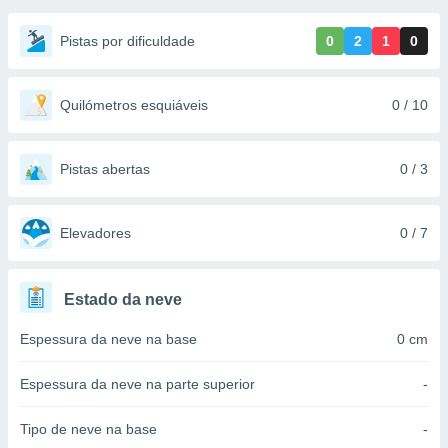
m
 recolhidas
Pistas por dificuldade
0
2
1
0
cookies ou
, permite-
ar a nossa
Quilómetros esquiáveis
0 / 10
ara
ACEITAR
 fornecer-
E
os de alta
CONTINUAR
Pistas abertas
0 / 3
sem
sto.
CONFIGURAÇÕES
o botão
Elevadores
0 / 7
ontinuar",
r ao
itando a
Estado da neve
de todos os
óprios ou
Espessura da neve na base
0 cm
parceiros,
rmitem
lisar o
Espessura da neve na parte superior
-
nto no
em como
Tipo de neve na base
-
 um perfil