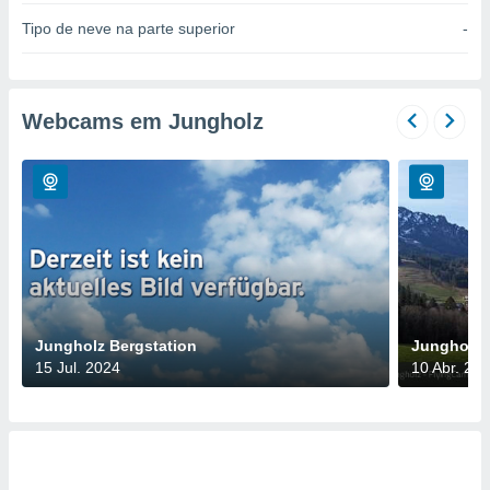
para lhe
licidade e
Tipo de neve na parte superior
-
ados com
esmo. Pode
ais
Webcams em Jungholz
s na nossa
 Cookies
e
u
nto a
omento,
 botão
de cookies
na parte
nossa
.
Jungholz Bergstation
Jungholz 
IVAMENTE,
15 Jul. 2024
10 Abr. 20
as
tes a