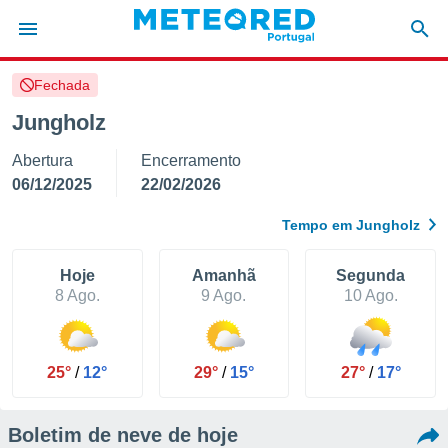
Fechada
de
Jungholz
 da
Abertura
Encerramento
empo.pt) foi
or
06/12/2025
22/02/2026
is para
e as
Tempo em Jungholz
 fornecidas
 qualidade.
r a este
Hoje
Amanhã
Segunda
s das
8 Ago.
9 Ago.
10 Ago.
opções:
ookies e
 forma
25°
/
12°
29°
/
15°
27°
/
17°
e digital
Boletim de neve de hoje
da,