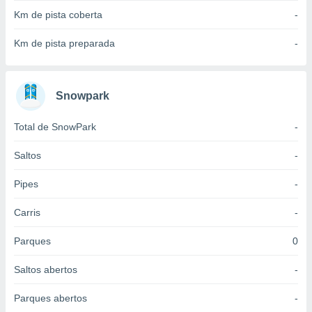
 para
Km de pista coberta
-
a, utilizar
Km de pista preparada
-
selecionar
a, criar
personalizar
Snowpark
tilizar
selecionar
Total de SnowPark
-
dos, medir
nho da
Saltos
-
, medir o
o dos
Pipes
-
r os
Carris
-
ravés de
s ou
Parques
0
s de dados
es fontes,
Saltos abertos
-
 e melhorar
ilizar dados
Parques abertos
-
ara