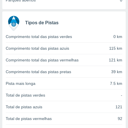
Parques abertos
0
conteúdos.
ção
Tipos de Pistas
ão através
de
,
Comprimento total das pistas verdes
0 km
 e
Comprimento total das pistas azuis
115 km
dos,
publicidade
Comprimento total das pistas vermelhas
121 km
s, estudos
a e
Comprimento total das pistas pretas
39 km
mento de
Pista mais longa
7.5 km
ossos 1199
eiros
Total de pistas verdes
-
Total de pistas azuis
121
Total de pistas vermelhas
92