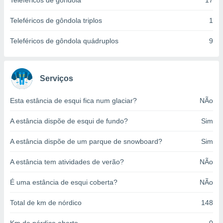
Teleféricos de gôndola
17
o qual se
ara tal,
Teleféricos de gôndola triplos
1
 o seu
to ou opor-
Teleféricos de gôndola quádruplos
9
essamento
m qualquer
ando em “
 ou na
Serviços
 Cookies
Esta estância de esqui fica num glaciar?
NÃo
te.
A estância dispõe de esqui de fundo?
Sim
 nossos
s o
A estância dispõe de um parque de snowboard?
Sim
o de
A estância tem atividades de verão?
NÃo
e/ou aceder
É uma estância de esqui coberta?
NÃo
ões num
utilizar
Total de km de nórdico
148
ados para
publicidade,