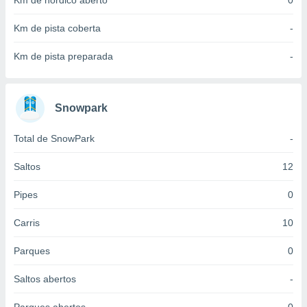
Km de nórdico aberto
0
 para
Km de pista coberta
-
a, utilizar
selecionar
Km de pista preparada
-
a, criar
personalizar
tilizar
Snowpark
selecionar
Total de SnowPark
-
dos, medir
nho da
, medir o
Saltos
12
o dos
Pipes
0
r os
ravés de
Carris
10
s ou
s de dados
Parques
0
es fontes,
 e melhorar
Saltos abertos
-
ilizar dados
ara