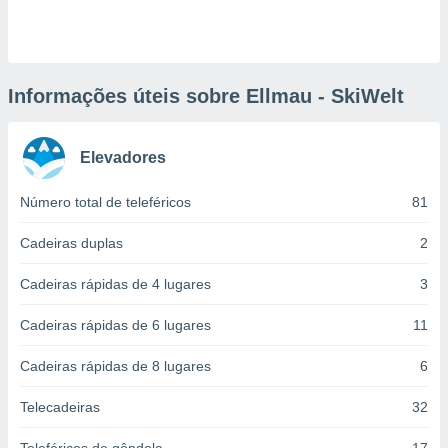
ite através
atura,
 botão
Informações úteis sobre Ellmau - SkiWelt
nto, nós e
arceiros
Elevadores
cookies,
ores únicos
ias
Número total de teleféricos
81
s para
 aceder e
Cadeiras duplas
2
dados
ais como a
Cadeiras rápidas de 4 lugares
3
 este sitio
eços IP e
Cadeiras rápidas de 6 lugares
11
ores de
possível
Cadeiras rápidas de 8 lugares
6
es possam
os seus
Telecadeiras
32
oais com
nteresse