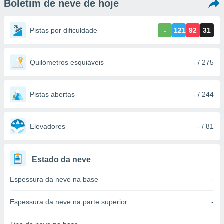
Boletim de neve de hoje
m
 recolhidas
cookies ou
Pistas por dificuldade
-
121
92
31
, permite-
ar a nossa
ara
Quilómetros esquiáveis
- / 275
ACEITAR
 fornecer-
E
os de alta
CONTINUAR
sem
Pistas abertas
- / 244
sto.
CONFIGURAÇÕES
o botão
ontinuar",
Elevadores
- / 81
r ao
itando a
de todos os
Estado da neve
óprios ou
parceiros,
Espessura da neve na base
-
rmitem
lisar o
nto no
Espessura da neve na parte superior
-
em como
 um perfil