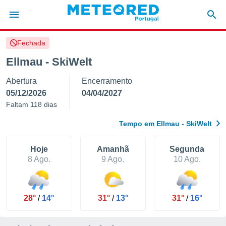
Fechada
de
Ellmau - SkiWelt
 da
Abertura
Encerramento
empo.pt) foi
or
05/12/2026
04/04/2027
is para
Faltam 118 dias
e as
 fornecidas
Tempo em Ellmau - SkiWelt
 qualidade.
r a este
s das
Hoje
Amanhã
Segunda
opções:
8 Ago.
9 Ago.
10 Ago.
ookies e
 forma
28°
/
14°
31°
/
13°
31°
/
16°
e digital
da,