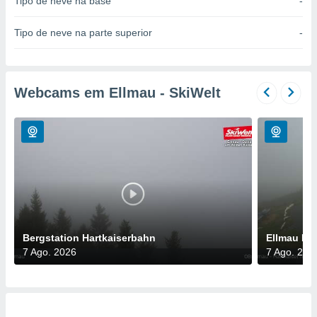
Tipo de neve na base
-
para lhe
licidade e
Tipo de neve na parte superior
-
ados com
esmo. Pode
ais
s na nossa
Webcams em Ellmau - SkiWelt
 Cookies
e
u
nto a
omento,
 botão
de cookies
na parte
nossa
.
IVAMENTE,
Bergstation Hartkaiserbahn
Ellmau Har
7 Ago. 2026
7 Ago. 202
as
tes a