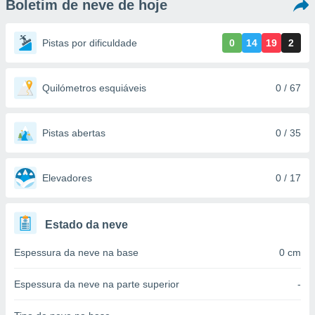
Boletim de neve de hoje
m
 recolhidas
cookies ou
Pistas por dificuldade
0
14
19
2
, permite-
ar a nossa
ara
Quilómetros esquiáveis
0 / 67
ACEITAR
 fornecer-
E
os de alta
CONTINUAR
sem
Pistas abertas
0 / 35
sto.
CONFIGURAÇÕES
o botão
ontinuar",
Elevadores
0 / 17
r ao
itando a
de todos os
Estado da neve
óprios ou
parceiros,
Espessura da neve na base
0 cm
rmitem
lisar o
nto no
Espessura da neve na parte superior
-
em como
 um perfil