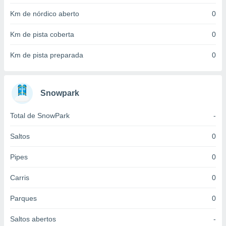
 para
Km de nórdico aberto
0
a, utilizar
Km de pista coberta
0
selecionar
a, criar
Km de pista preparada
0
personalizar
tilizar
selecionar
Snowpark
dos, medir
nho da
Total de SnowPark
-
, medir o
o dos
Saltos
0
r os
Pipes
0
ravés de
s ou
Carris
0
s de dados
es fontes,
 e melhorar
Parques
0
ilizar dados
ara
Saltos abertos
-