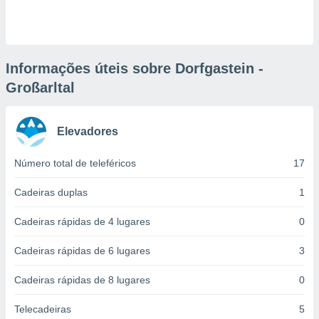
ite através
atura,
 botão
Informações úteis sobre Dorfgastein -
Großarltal
nto, nós e
arceiros
cookies,
ores únicos
Elevadores
ias
s para
Número total de teleféricos
17
 aceder e
dados
Cadeiras duplas
1
ais como a
 este sitio
eços IP e
Cadeiras rápidas de 4 lugares
0
ores de
possível
Cadeiras rápidas de 6 lugares
3
es possam
Cadeiras rápidas de 8 lugares
0
os seus
oais com
Telecadeiras
5
nteresse