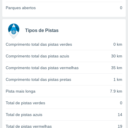
conteúdos.
Parques abertos
0
ção
ão através
Tipos de Pistas
de
,
 e
Comprimento total das pistas verdes
0 km
dos,
Comprimento total das pistas azuis
30 km
publicidade
s, estudos
Comprimento total das pistas vermelhas
35 km
a e
mento de
Comprimento total das pistas pretas
1 km
ossos 1199
Pista mais longa
7.9 km
eiros
Total de pistas verdes
0
Total de pistas azuis
14
Total de pistas vermelhas
19