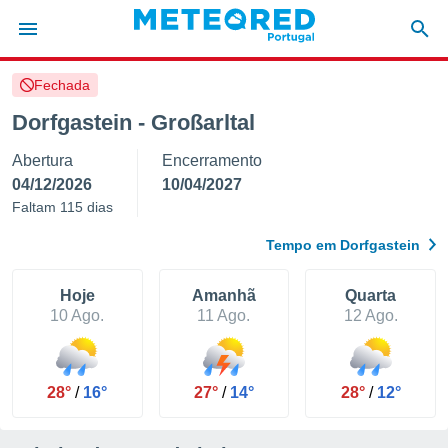
Fechada
de
Dorfgastein - Großarltal
 da
Abertura
Encerramento
empo.pt) foi
or
04/12/2026
10/04/2027
is para
Faltam 115 dias
e as
 fornecidas
Tempo em Dorfgastein
 qualidade.
r a este
s das
Hoje
Amanhã
Quarta
opções:
10 Ago.
11 Ago.
12 Ago.
ookies e
 forma
28°
/
16°
27°
/
14°
28°
/
12°
e digital
da,