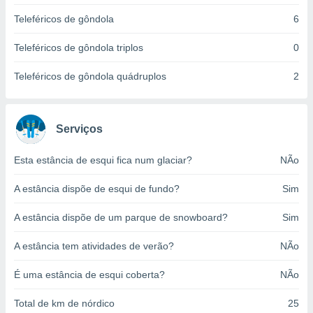
o qual se
Teleféricos de gôndola
6
ara tal,
 o seu
Teleféricos de gôndola triplos
0
to ou opor-
essamento
Teleféricos de gôndola quádruplos
2
m qualquer
ando em “
 ou na
Serviços
 Cookies
te.
Esta estância de esqui fica num glaciar?
NÃo
 nossos
A estância dispõe de esqui de fundo?
Sim
s o
A estância dispõe de um parque de snowboard?
Sim
o de
A estância tem atividades de verão?
NÃo
e/ou aceder
ões num
É uma estância de esqui coberta?
NÃo
utilizar
ados para
Total de km de nórdico
25
publicidade,