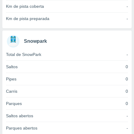
 para
Km de pista coberta
-
a, utilizar
Km de pista preparada
-
selecionar
a, criar
personalizar
Snowpark
tilizar
selecionar
Total de SnowPark
-
dos, medir
nho da
Saltos
0
, medir o
o dos
Pipes
0
r os
Carris
0
ravés de
s ou
Parques
0
s de dados
es fontes,
Saltos abertos
-
 e melhorar
ilizar dados
Parques abertos
-
ara