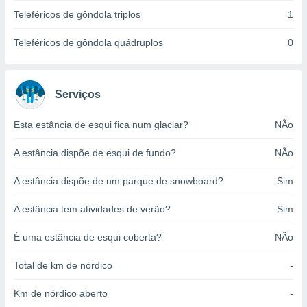
o qual se
Teleféricos de gôndola triplos
1
ara tal,
 o seu
Teleféricos de gôndola quádruplos
0
to ou opor-
essamento
m qualquer
ando em “
Serviços
 ou na
Esta estância de esqui fica num glaciar?
NÃo
 Cookies
te.
A estância dispõe de esqui de fundo?
NÃo
 nossos
A estância dispõe de um parque de snowboard?
Sim
s o
A estância tem atividades de verão?
Sim
o de
É uma estância de esqui coberta?
NÃo
e/ou aceder
ões num
Total de km de nórdico
-
utilizar
ados para
Km de nórdico aberto
-
publicidade,