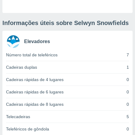
ite através
atura,
 botão
Informações úteis sobre Selwyn Snowfields
nto, nós e
Elevadores
arceiros
cookies,
ores únicos
Número total de teleféricos
7
ias
s para
Cadeiras duplas
1
 aceder e
dados
Cadeiras rápidas de 4 lugares
0
ais como a
 este sitio
Cadeiras rápidas de 6 lugares
0
eços IP e
ores de
Cadeiras rápidas de 8 lugares
0
possível
es possam
Telecadeiras
5
os seus
oais com
Teleféricos de gôndola
0
nteresse