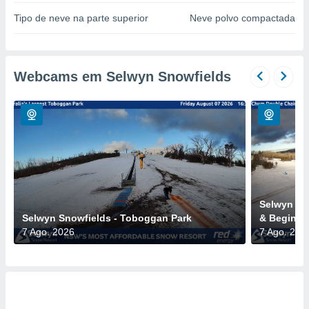
para lhe
licidade e
Tipo de neve na parte superior
Neve polvo compactada
ados com
esmo. Pode
ais
Webcams em Selwyn Snowfields
s na nossa
 Cookies
e
u
nto a
omento,
 botão
de cookies
na parte
nossa
.
Selwyn Sn
Selwyn Snowfields - Toboggan Park
& Beginne
IVAMENTE,
7 Ago. 2026
7 Ago. 202
as
tes a