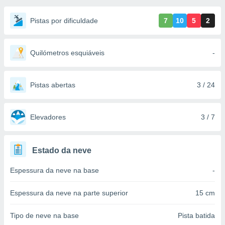
m
 recolhidas
Pistas por dificuldade
7
10
5
2
cookies ou
, permite-
ar a nossa
Quilómetros esquiáveis
-
ara
ACEITAR
 fornecer-
E
os de alta
CONTINUAR
Pistas abertas
3 / 24
sem
sto.
CONFIGURAÇÕES
o botão
Elevadores
3 / 7
ontinuar",
r ao
itando a
Estado da neve
de todos os
óprios ou
Espessura da neve na base
-
parceiros,
rmitem
lisar o
Espessura da neve na parte superior
15 cm
nto no
em como
Tipo de neve na base
Pista batida
 um perfil