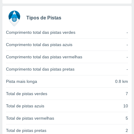
conteúdos.
ção
Tipos de Pistas
ão através
Comprimento total das pistas verdes
-
de
,
 e
Comprimento total das pistas azuis
-
dos,
Comprimento total das pistas vermelhas
-
publicidade
s, estudos
Comprimento total das pistas pretas
-
a e
mento de
Pista mais longa
0.8 km
ossos 1199
Total de pistas verdes
7
eiros
Total de pistas azuis
10
Total de pistas vermelhas
5
Total de pistas pretas
2