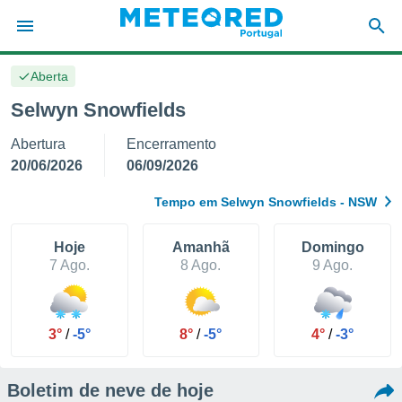
Aberta
de
Selwyn Snowfields
 da
Abertura
Encerramento
empo.pt) foi
or
20/06/2026
06/09/2026
is para
e as
Tempo em Selwyn Snowfields - NSW
 fornecidas
 qualidade.
r a este
Hoje
Amanhã
Domingo
s das
7 Ago.
8 Ago.
9 Ago.
opções:
ookies e
 forma
3°
/
-5°
8°
/
-5°
4°
/
-3°
e digital
Boletim de neve de hoje
da,