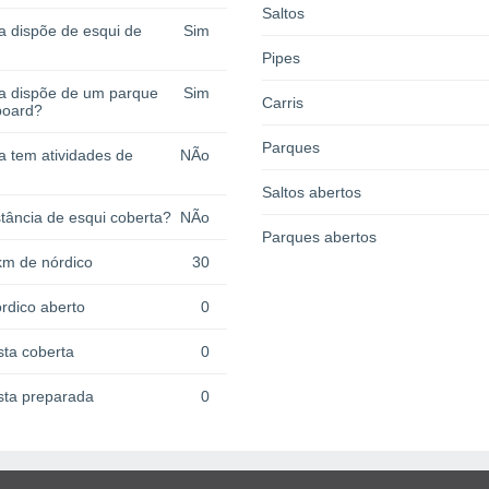
Saltos
a dispõe de esqui de
Sim
Pipes
ia dispõe de um parque
Sim
Carris
board?
Parques
a tem atividades de
NÃo
Saltos abertos
tância de esqui coberta?
NÃo
Parques abertos
km de nórdico
30
rdico aberto
0
sta coberta
0
sta preparada
0