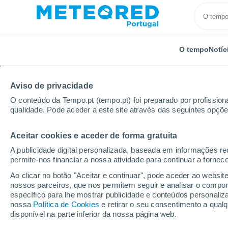
O tempo
Notíc
Aviso de privacidade
O conteúdo da Tempo.pt (tempo.pt) foi preparado por profissiona
qualidade. Pode aceder a este site através das seguintes opçõe
Aceitar cookies e aceder de forma gratuita
Início
Alemanha
Saxónia
Schöneck/vogtland
A publicidade digital personalizada, baseada em informações r
permite-nos financiar a nossa atividade para continuar a fornec
Fechada
Ao clicar no botão "Aceitar e continuar", pode aceder ao websit
nossos parceiros, que nos permitem seguir e analisar o compo
Schöneck Skiwelt
específico para lhe mostrar publicidade e conteúdos persona
nossa
Política de Cookies
e retirar o seu consentimento a qua
disponível na parte inferior da nossa página web.
Abertura
Encerramento