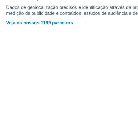
Webcams em Schöneck/vogtland
Dados de geolocalização precisos e identificação através da pr
medição de publicidade e conteúdos, estudos de audiência e d
Veja os nossos 1199 parceiros
Skiwelt Schöneck - Blick auf die Piste
29 Dez. 2025
Profundidade da neve