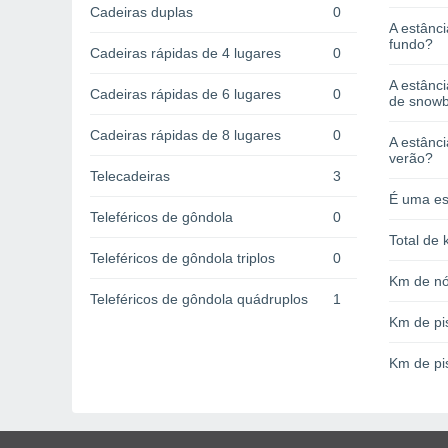
Cadeiras duplas
0
A estânci
fundo?
Cadeiras rápidas de 4 lugares
0
A estânc
Cadeiras rápidas de 6 lugares
0
de snow
Cadeiras rápidas de 8 lugares
0
A estânci
verão?
Telecadeiras
3
É uma es
Teleféricos de gôndola
0
Total de 
Teleféricos de gôndola triplos
0
Km de nó
Teleféricos de gôndola quádruplos
1
Km de pi
Km de pi