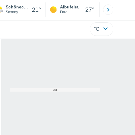
Schöneck/vogtland
Albufeira
Lisboa
21°
27°
Saxony
Faro
Lisboa
°C