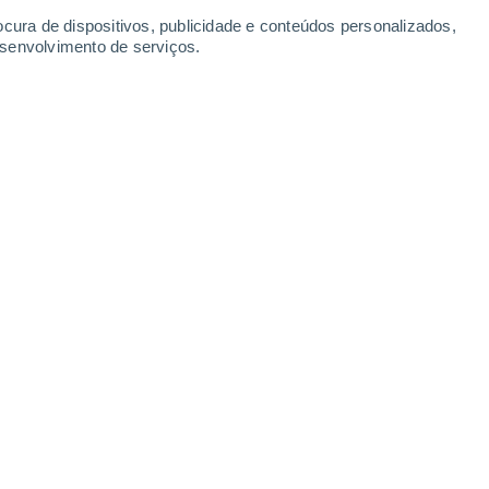
ocura de dispositivos, publicidade e conteúdos personalizados,
esenvolvimento de serviços.
Skiwelt Schöneck - Hohe Reuth
29 Dez. 2025