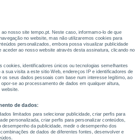
22°
/
11°
25°
/
10°
30°
/
15°
r ao nosso site tempo.pt. Neste caso, informamo-lo de que
navegação no website, mas não utilizaremos cookies para
nteúdos personalizados, embora possa visualizar publicidade
e aceder ao nosso website através desta assinatura, clicando no
Estado da neve
s cookies, identificadores únicos ou tecnologias semelhantes
Espessura da neve na base
0 cm
 sua visita a este sitio Web, endereços IP e identificadores de
r os seus dados pessoais com base num interesse legítimo, ao
Espessura da neve na parte superior
-
ou opor-se ao processamento de dados em qualquer altura,
 website.
Tipo de neve na base
-
mento de dados:
Tipo de neve na parte superior
-
dos limitados para selecionar publicidade, criar perfis para
idade personalizada, criar perfis para personalizar conteúdos,
ir o desempenho da publicidade, medir o desempenho dos
 combinações de dados de diferentes fontes, desenvolver e
eúdos.