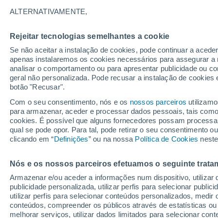
25/12/2026
14/03/2027
ALTERNATIVAMENTE,
Faltam 139 dias
Rejeitar tecnologias semelhantes a cookie
Se não aceitar a instalação de cookies, pode continuar a acede
Boletim de neve de hoje
apenas instalaremos os cookies necessários para assegurar a 
analisar o comportamento ou para apresentar publicidade ou co
geral não personalizada. Pode recusar a instalação de cookies 
Pistas por dificuldade
-
3
2
1
botão "Recusar".
Com o seu consentimento, nós e os
nossos parceiros
utilizamo
para armazenar, aceder e processar dados pessoais, tais como a
Quilómetros esquiáveis
0 / 3
cookies. É possível que alguns fornecedores possam processa
qual se pode opor. Para tal, pode retirar o seu consentimento 
clicando em “
Definições
” ou na nossa
Política de Cookies
neste
Pistas abertas
0 / 6
Nós e os nossos parceiros efetuamos o seguinte trata
Elevadores
0 / 4
Armazenar e/ou aceder a informações num dispositivo, utilizar da
publicidade personalizada, utilizar perfis para selecionar public
utilizar perfis para selecionar conteúdos personalizados, med
conteúdos, compreender os públicos através de estatísticas ou
melhorar serviços, utilizar dados limitados para selecionar cont