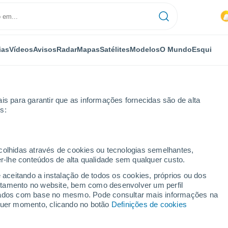
ias
Vídeos
Avisos
Radar
Mapas
Satélites
Modelos
O Mundo
Esqui
is para garantir que as informações fornecidas são de alta
s:
Esqui
ecolhidas através de cookies ou tecnologias semelhantes,
er-lhe conteúdos de alta qualidade sem qualquer custo.
Tempo em Schöneck/vogtland
e aceitando a instalação de todos os cookies, próprios ou dos
rtamento no website, bem como desenvolver um perfil
lizados com base no mesmo. Pode consultar mais informações na
Hoje
Amanhã
Domingo
lquer momento, clicando no botão
Definições de cookies
7 Ago.
8 Ago.
9 Ago.