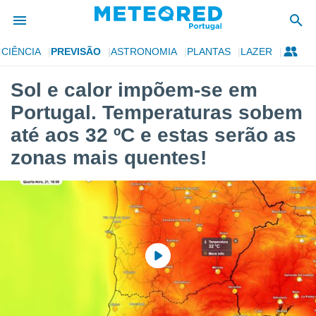
CIÊNCIA
PREVISÃO
ASTRONOMIA
PLANTAS
LAZER
de
Sol e calor impõem-se em
 da
Portugal. Temperaturas sobem
empo.pt) foi
or
até aos 32 ºC e estas serão as
is para
zonas mais quentes!
e as
 fornecidas
 qualidade.
r a este
s das
opções:
ookies e
 forma
e digital
da,