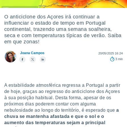
m
 recolhidas
cookies ou
O anticiclone dos Açores irá continuar a
influenciar o estado de tempo em Portugal
, permite-
ar a nossa
continental, trazendo uma semana soalheira,
ara
seca e com temperaturas típicas de verão. Saiba
ACEITAR
 fornecer-
em que zonas!
E
os de alta
CONTINUAR
sem
Joana Campos
20/05/2025 16:24
sto.
3 min
CONFIGURAÇÕES
o botão
ontinuar",
r ao
itando a
A estabilidade atmosférica regressa a Portugal a partir
de todos os
óprios ou
de hoje, graças ao regresso do anticiclone dos Açores
parceiros,
à sua posição habitual. Desta forma,
apesar de os
rmitem
próximos dias poderem contar com alguma
lisar o
nebulosidade ao longo do território, é esperado que
a
nto no
chuva se mantenha afastada e que o sol e o
em como
aumento das temperaturas sejam a principal
 um perfil