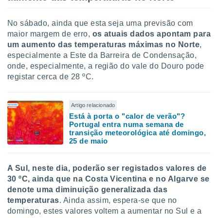
conteúdos.
No sábado, ainda que esta seja uma previsão com
ção
maior margem de erro,
os atuais dados apontam para
ão através
um aumento das temperaturas máximas no Norte
,
de
especialmente a Este da Barreira de Condensação,
,
onde, especialmente, a região do vale do Douro pode
 e
registar cerca de 28 ºC.
dos,
publicidade
Artigo relacionado
s, estudos
Está à porta o "calor de verão"?
a e
Portugal entra numa semana de
mento de
transição meteorológica até domingo,
25 de maio
ossos 1199
eiros
A Sul, neste dia, poderão ser registados valores de
30 ºC, ainda que na Costa Vicentina e no Algarve se
denote uma diminuição generalizada das
temperaturas
. Ainda assim, espera-se que no
domingo, estes valores voltem a aumentar no Sul e a