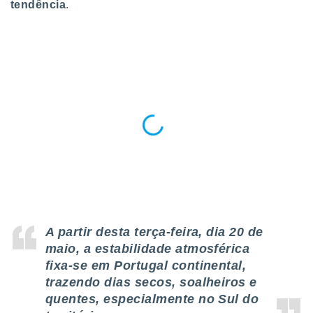
tendência
.
para lhe
licidade e
ados com
esmo. Pode
ais
s na nossa
 Cookies
e
u
nto a
omento,
 botão
de cookies
na parte
nossa
.
A partir desta terça-feira, dia 20 de
IVAMENTE,
maio, a estabilidade atmosférica
fixa-se em Portugal continental,
as
trazendo dias secos, soalheiros e
tes a
quentes, especialmente no Sul do