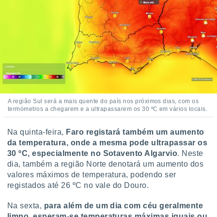
o qual se
ara tal,
 o seu
to ou opor-
essamento
m qualquer
ando em “
 ou na
 Cookies
te.
A região Sul será a mais quente do país nos próximos dias, com os
termómetros a chegarem e a ultrapassarem os 30 ºC em vários locais.
 nossos
Na quinta-feira,
Faro registará também um aumento
s o
da temperatura, onde a mesma pode ultrapassar os
30 ºC, especialmente no Sotavento Algarvio
. Neste
o de
dia, também a região Norte denotará um aumento dos
valores máximos de temperatura, podendo ser
e/ou aceder
registados até 26 ºC no vale do Douro.
ões num
utilizar
ados para
Na sexta,
para além de um dia com céu geralmente
publicidade,
limpo, esperam-se temperaturas máximas iguais ou