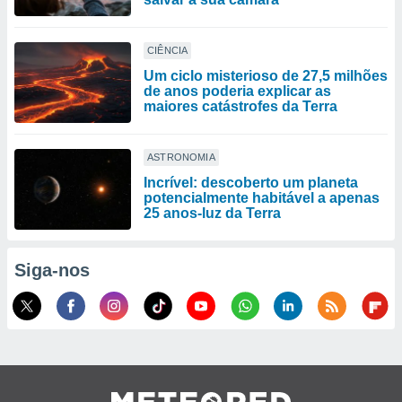
CIÊNCIA
Um ciclo misterioso de 27,5 milhões
de anos poderia explicar as
maiores catástrofes da Terra
ASTRONOMIA
Incrível: descoberto um planeta
potencialmente habitável a apenas
25 anos-luz da Terra
Siga-nos