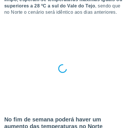
 para
superiores a 28 ºC a sul do Vale do Tejo
, sendo que
no Norte o cenário será idêntico aos dias anteriores.
a, utilizar
selecionar
a, criar
personalizar
tilizar
selecionar
dos, medir
nho da
, medir o
o dos
r os
ravés de
s ou
s de dados
es fontes,
 e melhorar
ilizar dados
No fim de semana poderá haver um
ara
aumento das temperaturas no Norte