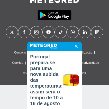
Contacto
Sobre nós
FAQ
Termos de utilização
Portugal
prepara-se
Cookies
Política de privacidade
Definições de privacidade
para uma
© 2026 Meteored. Todos os direitos reservados
nova subida
das
temperaturas:
assim será o
tempo de 10 a
16 de agosto