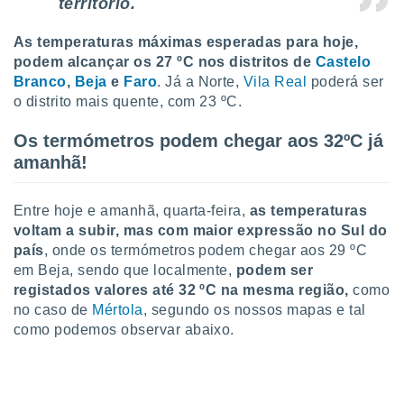
território.
tar a
de cookies,
uar a
As temperaturas máximas esperadas para hoje,
osso site
podem alcançar os 27 ºC nos distritos de
Castelo
este caso,
Branco
,
Beja
e
Faro
. Já a Norte,
Vila Real
poderá ser
lo de que
o distrito mais quente, com 23 ºC.
talaremos
Os termómetros podem chegar aos 32ºC já
s para
a navegação
amanhã!
, mas não
s cookies
Entre hoje e amanhã, quarta-feira,
as temperaturas
ar o
nto ou
voltam a subir, mas com maior expressão no Sul do
ntar
país
, onde os termómetros podem chegar aos 29 ºC
 ou
em Beja, sendo que localmente,
podem ser
registados valores até 32 ºC na mesma região,
como
dos,
no caso de
Mértola
, segundo os nossos mapas e tal
ssa
como podemos observar abaixo.
ublicidade
ada. Pode
nstalação de
ceder ao