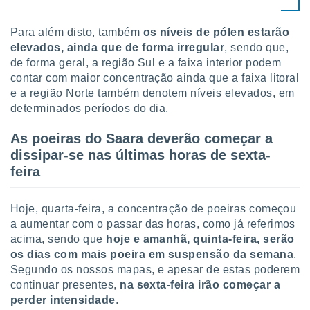
tar a
de cookies,
uar a
Para além disto, também
os níveis de pólen estarão
osso site
elevados, ainda que de forma irregular
, sendo que,
este caso,
de forma geral, a região Sul e a faixa interior podem
lo de que
contar com maior concentração ainda que a faixa litoral
talaremos
e a região Norte também denotem níveis elevados, em
determinados períodos do dia.
s para
a navegação
, mas não
As poeiras do Saara deverão começar a
s cookies
dissipar-se nas últimas horas de sexta-
ar o
feira
nto ou
ntar
 ou
Hoje, quarta-feira, a concentração de poeiras começou
a aumentar com o passar das horas, como já referimos
dos,
acima, sendo que
hoje e amanhã, quinta-feira, serão
ssa
ublicidade
os dias com mais poeira em suspensão da semana
.
Segundo os nossos mapas, e apesar de estas poderem
ada. Pode
continuar presentes,
na sexta-feira irão começar a
nstalação de
perder intensidade
.
ceder ao