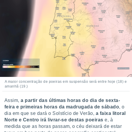
o qual se
ara tal,
 o seu
to ou opor-
essamento
m qualquer
ando em “
 ou na
 Cookies
te.
 nossos
A maior concentração de poeiras em suspensão será entre hoje (18) e
s o
amanhã (19.)
o de
Assim,
a partir das últimas horas do dia de sexta-
feira e primeiras horas da madrugada de sábado
, o
e/ou aceder
dia em que se dará o Solstício de Verão,
a faixa litoral
ões num
utilizar
Norte e Centro irá livrar-se destas poeiras
e, à
ados para
medida que as horas passam, o céu deixará de estar
publicidade,