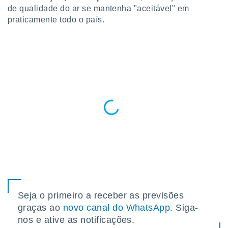
para lhe
de qualidade do ar se mantenha "aceitável" em
licidade e
praticamente todo o país.
ados com
esmo. Pode
ais
s na nossa
 Cookies
e
u
nto a
omento,
 botão
de cookies
na parte
nossa
.
IVAMENTE,
Seja o primeiro a receber as previsões
as
graças ao
novo canal do WhatsApp
. Siga-
tes a
nos e ative as notificações.