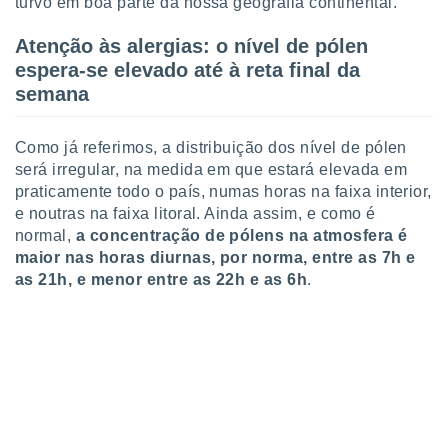
turvo em boa parte da nossa geografia continental.
 para
Atenção às alergias: o nível de pólen
a, utilizar
espera-se elevado até à reta final da
selecionar
semana
a, criar
personalizar
tilizar
Como já referimos, a distribuição dos nível de pólen
selecionar
será irregular, na medida em que estará elevada em
praticamente todo o país, numas horas na faixa interior,
dos, medir
e noutras na faixa litoral. Ainda assim, e como é
nho da
normal,
a concentração de pólens na atmosfera é
, medir o
maior nas horas diurnas, por norma, entre as 7h e
o dos
as 21h, e menor entre as 22h e as 6h
.
r os
ravés de
s ou
s de dados
es fontes,
 e melhorar
ilizar dados
ara