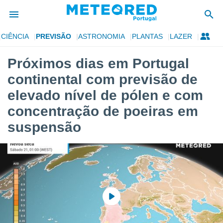
CIÊNCIA
PREVISÃO
ASTRONOMIA
PLANTAS
LAZER
de
Próximos dias em Portugal
 da
continental com previsão de
empo.pt) foi
or
elevado nível de pólen e com
is para
concentração de poeiras em
e as
 fornecidas
suspensão
 qualidade.
r a este
s das
opções:
ookies e
 forma
e digital
da,