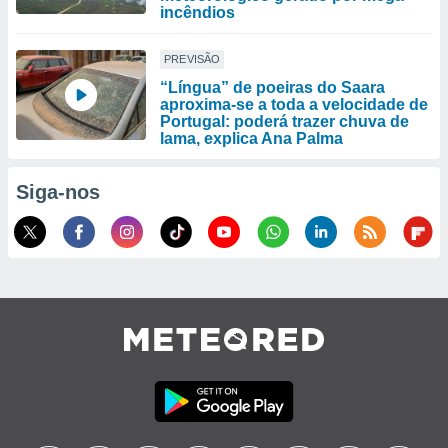
incêndios
PREVISÃO
“Língua” de poeiras do Saara
aproxima-se a toda a velocidade de
Portugal: poderá trazer chuva de
lama, explica Ana Palma
Siga-nos