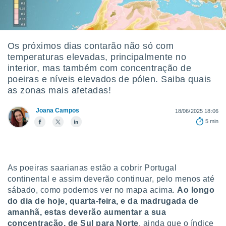
m
 recolhidas
cookies ou
, permite-
Os próximos dias contarão não só com
ar a nossa
temperaturas elevadas, principalmente no
ara
ACEITAR
interior, mas também com concentração de
 fornecer-
E
poeiras e níveis elevados de pólen. Saiba quais
os de alta
CONTINUAR
sem
as zonas mais afetadas!
sto.
CONFIGURAÇÕES
Joana Campos
18/06/2025 18:06
o botão
5 min
ontinuar",
r ao
itando a
de todos os
óprios ou
As poeiras saarianas estão a cobrir Portugal
parceiros,
continental e assim deverão continuar, pelo menos até
rmitem
sábado, como podemos ver no mapa acima.
Ao longo
lisar o
nto no
do dia de hoje, quarta-feira, e da madrugada de
em como
amanhã, estas deverão aumentar a sua
 um perfil
concentração, de Sul para Norte
, ainda que o índice