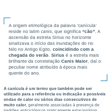
tar a
de cookies,
uar a
osso site
este caso,
lo de que
A origem etimológica da palavra 'canícula'
talaremos
reside no latim
canis
, que significa
“cão”
. A
ascensão da estrela Sirius no horizonte
s para
sinalizava o início das inundações do rio
a navegação
, mas não
Nilo no Antigo Egito,
coincidindo com a
s cookies
chegada do verão
.
Sirius
é a estrela mais
ar o
brilhante da constelação
Canis Maior
, daí o
nto ou
peculiar nome atribuído à época mais
ntar
 ou
quente do ano.
dos,
ssa
A canícula é um termo que também pode ser
ublicidade
utilizado para a referência ou indicação a possíveis
ondas de calor ou vários dias consecutivos de
ada. Pode
muito calor
, geralmente associadas à presença de
nstalação de
ceder ao
padrões anticiclónicos praticamente estacionários,