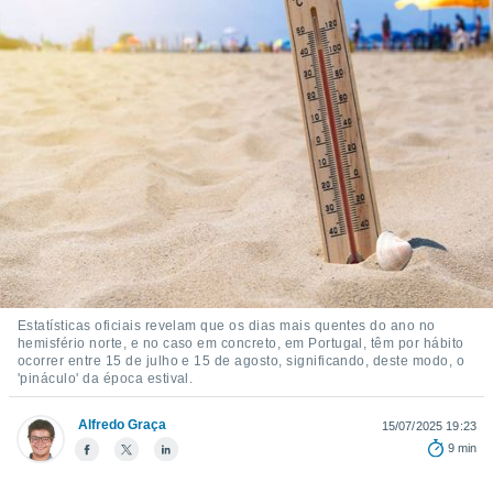
m
 recolhidas
cookies ou
, permite-
ar a nossa
ara
ACEITAR
 fornecer-
E
os de alta
CONTINUAR
sem
sto.
CONFIGURAÇÕES
o botão
ontinuar",
r ao
itando a
Estatísticas oficiais revelam que os dias mais quentes do ano no
de todos os
hemisfério norte, e no caso em concreto, em Portugal, têm por hábito
óprios ou
ocorrer entre 15 de julho e 15 de agosto, significando, deste modo, o
parceiros,
'pináculo' da época estival.
rmitem
lisar o
Alfredo Graça
15/07/2025 19:23
nto no
9 min
em como
 um perfil