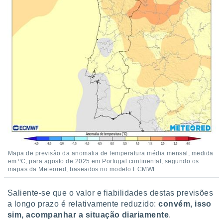
conteúdos.
ção
ão através
de
,
 e
dos,
publicidade
s, estudos
a e
mento de
Mapa de previsão da anomalia de temperatura média mensal, medida
ossos 1199
em ºC, para agosto de 2025 em Portugal continental, segundo os
eiros
mapas da Meteored, baseados no modelo ECMWF.
Saliente-se que o valor e fiabilidades destas previsões
a longo prazo é relativamente reduzido:
convém, isso
sim, acompanhar a situação diariamente
.