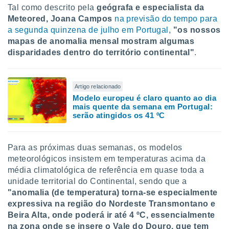
Tal como descrito pela
geógrafa e especialista da
o qual se
ara tal,
Meteored, Joana Campos
na previsão do tempo para
 o seu
a segunda quinzena de julho em Portugal
,
"os nossos
to ou opor-
mapas de anomalia mensal mostram algumas
essamento
disparidades dentro do território continental"
.
m qualquer
ando em “
 ou na
Artigo relacionado
 Cookies
Modelo europeu é claro quanto ao dia
te.
mais quente da semana em Portugal:
serão atingidos os 41 ºC
 nossos
s o
Para as próximas duas semanas, os modelos
meteorológicos insistem em temperaturas acima da
o de
média climatológica de referência em quase toda a
unidade territorial do Continental, sendo que a
e/ou aceder
"anomalia (de temperatura) torna-se especialmente
ões num
expressiva na região do Nordeste Transmontano e
utilizar
Beira Alta, onde poderá ir até 4 ºC, essencialmente
ados para
publicidade,
na zona onde se insere o Vale do Douro, que tem