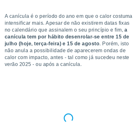
para lhe
licidade e
A canícula é o período do ano em que o calor costuma
ados com
intensificar mais. Apesar de não existirem datas fixas
esmo. Pode
no calendário que assinalem o seu princípio e fim,
a
ais
canícula tem por hábito desenrolar-se entre 15 de
s na nossa
julho (hoje, terça-feira) e 15 de agosto
. Porém, isto
 Cookies
e
u
não anula a possibilidade de aparecerem ondas de
nto a
calor com impacto, antes - tal como já sucedeu neste
omento,
verão 2025 - ou após a canícula.
 botão
de cookies
na parte
nossa
.
IVAMENTE,
as
tes a