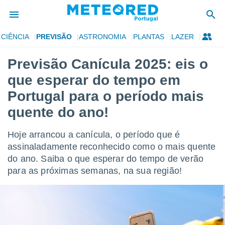
CIÊNCIA
PREVISÃO
ASTRONOMIA
PLANTAS
LAZER
de
Previsão Canícula 2025: eis o
 da
que esperar do tempo em
empo.pt) foi
or
Portugal para o período mais
is para
quente do ano!
e as
 fornecidas
 qualidade.
Hoje arrancou a canícula, o período que é
r a este
assinaladamente reconhecido como o mais quente
s das
opções:
do ano. Saiba o que esperar do tempo de verão
para as próximas semanas, na sua região!
ookies e
 forma
e digital
da,