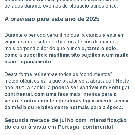
ite através
gerados durante eventos de bloqueio atmosférico.
atura,
 botão
A previsão para este ano de 2025
Durante o período veranil no qual a canícula está em
nto, nós e
vigor, os raios solares chegam até nós de maneira
arceiros
cookies,
mais perpendicular do que nunca e,
tanto o solo,
ores únicos
como a superfície marítima são sujeitos a um muito
ias
maior aquecimento
.
s para
 aceder e
Desta forma reúnem-se todos os “condimentos”
dados
meteorológicos para que o calor seja abrasador! Neste
ais como a
ano 2025 a canícula
poderá ser variável em Portugal
 este sitio
eços IP e
continental, com uma fase mais intensa para o
ores de
verão e outra com temperaturas ligeiramente acima
possível
da média ou relativamente normais para a época
.
es possam
Segunda metade de julho com intensificação
os seus
do calor à vista em Portugal continental
oais com
nteresse