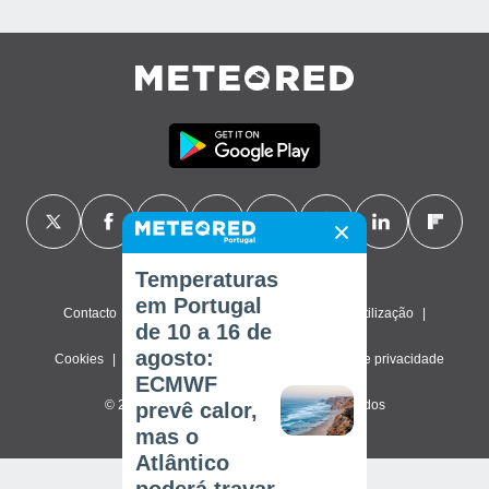
Temperaturas
em Portugal
Contacto
Sobre nós
FAQ
Termos de utilização
de 10 a 16 de
agosto:
Cookies
Política de privacidade
Definições de privacidade
ECMWF
© 2026 Meteored. Todos os direitos reservados
prevê calor,
mas o
Atlântico