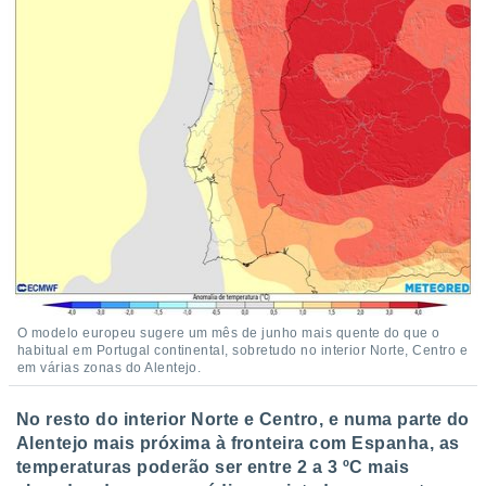
 para
a, utilizar
selecionar
a, criar
personalizar
tilizar
selecionar
dos, medir
nho da
, medir o
o dos
r os
O modelo europeu sugere um mês de junho mais quente do que o
ravés de
habitual em Portugal continental, sobretudo no interior Norte, Centro e
s ou
em várias zonas do Alentejo.
s de dados
es fontes,
No resto do interior Norte e Centro, e numa parte do
 e melhorar
Alentejo mais próxima à fronteira com Espanha, as
ilizar dados
temperaturas poderão ser entre 2 a 3 ºC mais
ara