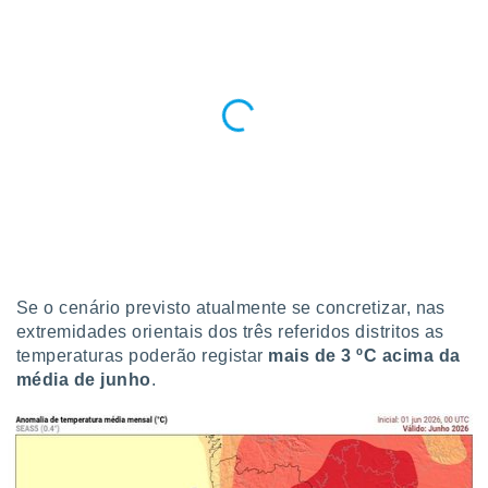
o qual se
ara tal,
 o seu
to ou opor-
essamento
m qualquer
ando em “
 ou na
 Cookies
te.
 nossos
s o
Se o cenário previsto atualmente se concretizar, nas
extremidades orientais dos três referidos distritos as
o de
temperaturas poderão registar
mais de 3 ºC acima da
média de junho
.
e/ou aceder
ões num
utilizar
ados para
publicidade,