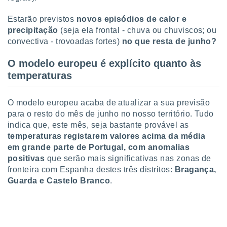
ite através
atura,
Estarão previstos
novos episódios de calor e
 botão
precipitação
(seja ela frontal - chuva ou chuviscos; ou
convectiva - trovoadas fortes)
no que resta de junho?
nto, nós e
O modelo europeu é explícito quanto às
arceiros
temperaturas
cookies,
ores únicos
ias
O modelo europeu acaba de atualizar a sua previsão
s para
para o resto do mês de junho no nosso território. Tudo
 aceder e
indica que, este mês, seja bastante provável as
dados
temperaturas registarem valores acima da média
ais como a
em grande parte de Portugal, com anomalias
 este sitio
eços IP e
positivas
que serão mais significativas nas zonas de
ores de
fronteira com Espanha destes três distritos:
Bragança,
possível
Guarda e Castelo Branco
.
es possam
os seus
oais com
nteresse