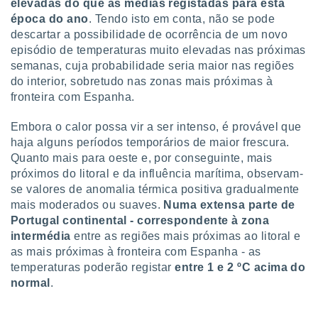
conteúdos.
elevadas do que as médias registadas para esta
época do ano
. Tendo isto em conta, não se pode
descartar a possibilidade de ocorrência de um novo
ção
episódio de temperaturas muito elevadas nas próximas
ão através
semanas, cuja probabilidade seria maior nas regiões
de
do interior, sobretudo nas zonas mais próximas à
,
fronteira com Espanha.
 e
Embora o calor possa vir a ser intenso, é provável que
dos,
haja alguns períodos temporários de maior frescura.
publicidade
Quanto mais para oeste e, por conseguinte, mais
s, estudos
a e
próximos do litoral e da influência marítima, observam-
mento de
se valores de anomalia térmica positiva gradualmente
mais moderados ou suaves.
Numa extensa parte de
Portugal continental - correspondente à zona
ossos 1199
eiros
intermédia
entre as regiões mais próximas ao litoral e
as mais próximas à fronteira com Espanha - as
temperaturas poderão registar
entre 1 e 2 ºC acima do
normal
.