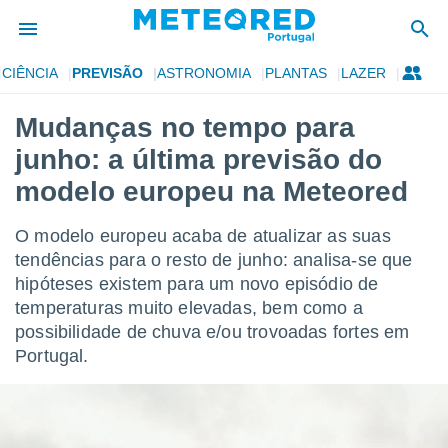
CIÊNCIA
PREVISÃO
ASTRONOMIA
PLANTAS
LAZER
de
Mudanças no tempo para
 da
junho: a última previsão do
empo.pt) foi
or
modelo europeu na Meteored
is para
e as
O modelo europeu acaba de atualizar as suas
 fornecidas
 qualidade.
tendências para o resto de junho: analisa-se que
r a este
hipóteses existem para um novo episódio de
s das
temperaturas muito elevadas, bem como a
opções:
possibilidade de chuva e/ou trovoadas fortes em
ookies e
Portugal.
 forma
e digital
da,