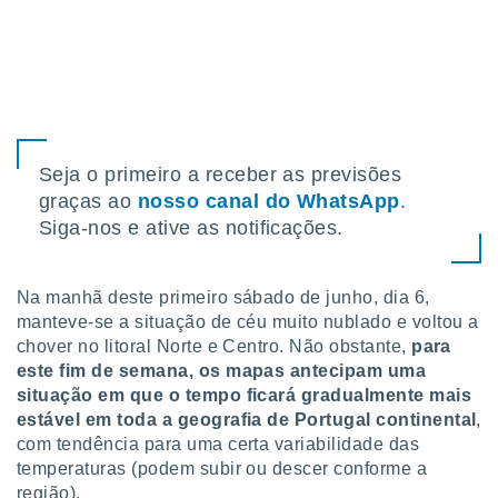
tar a
de cookies,
uar a
osso site
este caso,
lo de que
talaremos
Seja o primeiro a receber as previsões
s para
a navegação
graças ao
nosso canal do WhatsApp
.
, mas não
Siga-nos e ative as notificações.
s cookies
ar o
nto ou
Na manhã deste primeiro sábado de junho, dia 6,
ntar
manteve-se a situação de céu muito nublado e voltou a
 ou
chover no litoral Norte e Centro. Não obstante,
para
dos,
este fim de semana, os mapas antecipam uma
ssa
situação em que o tempo ficará gradualmente mais
ublicidade
estável em toda a geografia de Portugal continental
,
com tendência para uma certa variabilidade das
ada. Pode
temperaturas (podem subir ou descer conforme a
nstalação de
ceder ao
região).