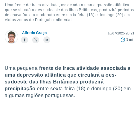
para lhe
Uma frente de fraca atividade, associada a uma depressão atlântica
licidade e
que se situará a oes-sudoeste das Ilhas Britânicas, produzirá períodos
de chuva fraca a moderada entre sexta-feira (18) e domingo (20) em
ados com
várias zonas de Portugal continental.
esmo. Pode
ais
Alfredo Graça
16/07/2025 20:21
s na nossa
3 min
 Cookies
e
u
nto a
omento,
 botão
Uma pequena
frente de fraca atividade associada a
de cookies
uma depressão atlântica que circulará a oes-
na parte
sudoeste das Ilhas Britânicas produzirá
nossa
precipitação
entre sexta-feira (18) e domingo (20) em
.
algumas regiões portuguesas.
IVAMENTE,
as
tes a