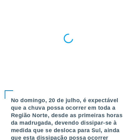
conteúdos.
ção
ão através
de
,
 e
dos,
publicidade
s, estudos
a e
mento de
ossos 1199
No domingo, 20 de julho, é expectável
eiros
que a chuva possa ocorrer em toda a
Região Norte, desde as primeiras horas
da madrugada, devendo dissipar-se à
medida que se desloca para Sul, ainda
que esta dissipação possa ocorrer