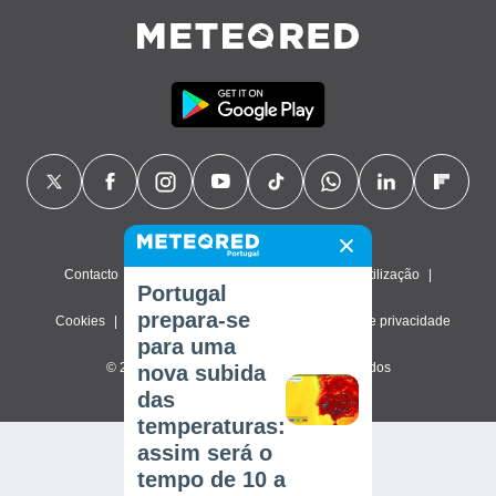
Contacto
Sobre nós
FAQ
Termos de utilização
Portugal
prepara-se
Cookies
Política de privacidade
Definições de privacidade
para uma
© 2026 Meteored. Todos os direitos reservados
nova subida
das
temperaturas:
assim será o
tempo de 10 a