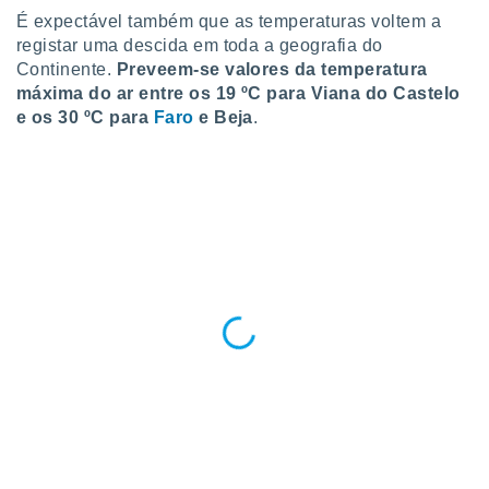
ite através
É expectável também que as temperaturas voltem a
atura,
registar uma descida em toda a geografia do
 botão
Continente.
Preveem-se valores da temperatura
máxima do ar entre os 19 ºC para Viana do Castelo
e os 30 ºC para
Faro
e Beja
.
nto, nós e
arceiros
cookies,
ores únicos
ias
s para
 aceder e
dados
ais como a
 este sitio
eços IP e
ores de
possível
es possam
os seus
oais com
nteresse