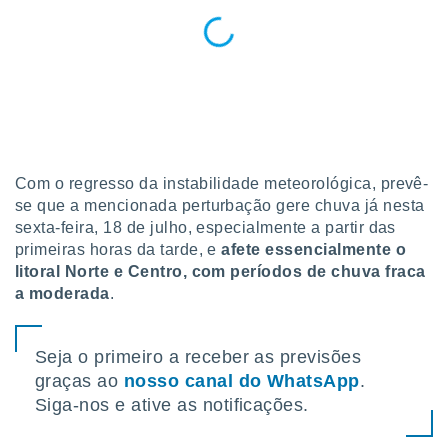
tar a
de cookies,
uar a
osso site
este caso,
lo de que
talaremos
s para
a navegação
Com o regresso da instabilidade meteorológica, prevê-
, mas não
se que a mencionada perturbação gere chuva já nesta
s cookies
sexta-feira, 18 de julho, especialmente a partir das
ar o
primeiras horas da tarde, e
afete essencialmente o
nto ou
litoral Norte e Centro, com períodos de chuva fraca
ntar
 ou
a moderada
.
dos,
ssa
Seja o primeiro a receber as previsões
ublicidade
graças ao
nosso canal do WhatsApp
.
Siga-nos e ative as notificações.
ada. Pode
nstalação de
ceder ao