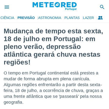
CIÊNCIA
PREVISÃO
ASTRONOMIA
PLANTAS
LAZER
de
Mudança de tempo esta sexta,
 da
18 de julho em Portugal: em
empo.pt) foi
or
pleno verão, depressão
is para
atlântica gerará chuva nestas
e as
 fornecidas
regiões!
 qualidade.
r a este
s das
O tempo em Portugal continental está prestes a
opções:
mudar de forma abrupta em plena canícula.
Algumas regiões enfrentarão a partir desta sexta-
ookies e
 forma
feira, 18 de julho, a ocorrência de chuva, graças a
uma frente atlântica que se 'passeará' pela nossa
e digital
geografia.
da,