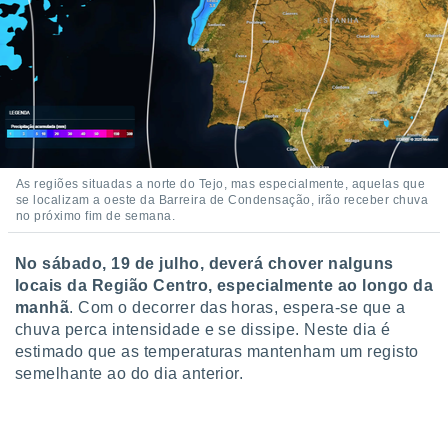
 para
a, utilizar
selecionar
a, criar
personalizar
tilizar
selecionar
As regiões situadas a norte do Tejo, mas especialmente, aquelas que
se localizam a oeste da Barreira de Condensação, irão receber chuva
dos, medir
no próximo fim de semana.
nho da
, medir o
o dos
No sábado, 19 de julho, deverá chover nalguns
locais da Região Centro, especialmente ao longo da
r os
manhã
. Com o decorrer das horas, espera-se que a
ravés de
chuva perca intensidade e se dissipe. Neste dia é
s ou
estimado que as temperaturas mantenham um registo
s de dados
semelhante ao do dia anterior.
es fontes,
 e melhorar
ilizar dados
ara