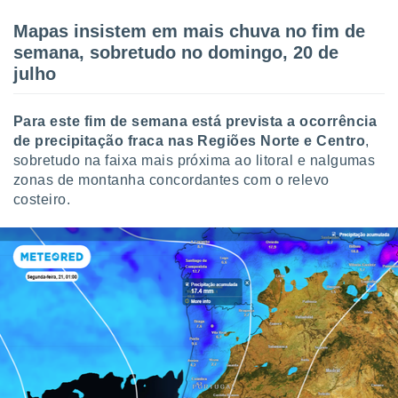
o qual se
Mapas insistem em mais chuva no fim de
ara tal,
 o seu
semana, sobretudo no domingo, 20 de
to ou opor-
julho
essamento
m qualquer
ando em “
Para este fim de semana está prevista a ocorrência
 ou na
de precipitação fraca nas Regiões Norte e Centro
,
sobretudo na faixa mais próxima ao litoral e nalgumas
 Cookies
zonas de montanha concordantes com o relevo
te.
costeiro.
 nossos
s o
o de
e/ou aceder
ões num
utilizar
ados para
publicidade,