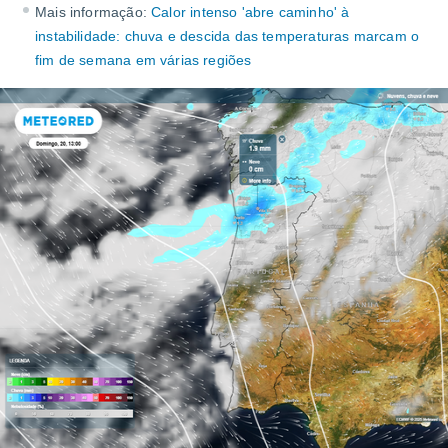
m
Mais informação:
Calor intenso 'abre caminho' à
 recolhidas
instabilidade: chuva e descida das temperaturas marcam o
cookies ou
fim de semana em várias regiões
, permite-
ar a nossa
ara
ACEITAR
 fornecer-
E
os de alta
CONTINUAR
sem
sto.
CONFIGURAÇÕES
o botão
ontinuar",
r ao
itando a
de todos os
óprios ou
parceiros,
rmitem
lisar o
nto no
em como
 um perfil