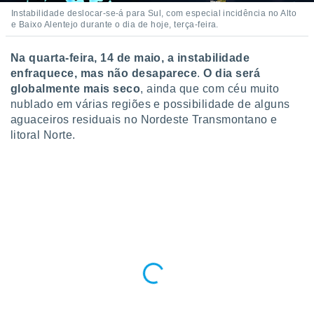
o qual se
Instabilidade deslocar-se-á para Sul, com especial incidência no Alto
ara tal,
e Baixo Alentejo durante o dia de hoje, terça-feira.
 o seu
to ou opor-
Na quarta-feira, 14 de maio, a instabilidade
essamento
enfraquece, mas não desaparece
.
O dia será
m qualquer
globalmente mais seco
, ainda que com céu muito
ando em “
 ou na
nublado em várias regiões e possibilidade de alguns
aguaceiros residuais no Nordeste Transmontano e
 Cookies
litoral Norte.
te.
 nossos
s o
o de
e/ou aceder
ões num
utilizar
ados para
publicidade,