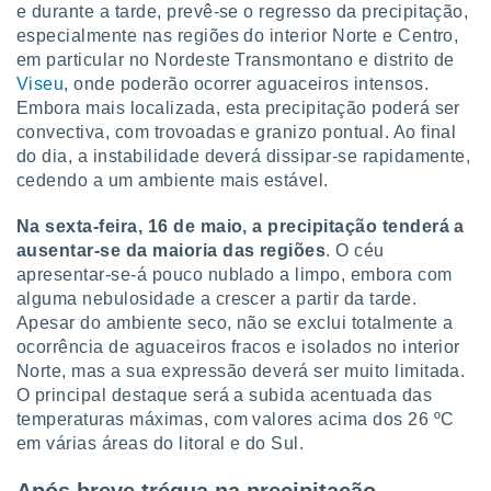
conteúdos.
e durante a tarde, prevê-se o regresso da precipitação,
especialmente nas regiões do interior Norte e Centro,
ção
em particular no Nordeste Transmontano e distrito de
Viseu
, onde poderão ocorrer aguaceiros intensos.
ão através
Embora mais localizada, esta precipitação poderá ser
de
convectiva, com trovoadas e granizo pontual. Ao final
,
do dia, a instabilidade deverá dissipar-se rapidamente,
 e
cedendo a um ambiente mais estável.
dos,
publicidade
Na sexta-feira, 16 de maio, a precipitação tenderá a
s, estudos
ausentar-se da maioria das regiões
. O céu
a e
apresentar-se-á pouco nublado a limpo, embora com
mento de
alguma nebulosidade a crescer a partir da tarde.
Apesar do ambiente seco, não se exclui totalmente a
ossos 1199
ocorrência de aguaceiros fracos e isolados no interior
eiros
Norte, mas a sua expressão deverá ser muito limitada.
O principal destaque será a subida acentuada das
temperaturas máximas, com valores acima dos 26 ºC
em várias áreas do litoral e do Sul.