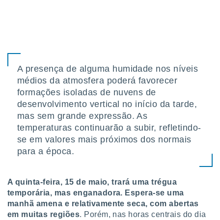
 para
a, utilizar
selecionar
a, criar
personalizar
A presença de alguma humidade nos níveis
tilizar
médios da atmosfera poderá favorecer
selecionar
formações isoladas de nuvens de
dos, medir
desenvolvimento vertical no início da tarde,
nho da
mas sem grande expressão. As
, medir o
temperaturas continuarão a subir, refletindo-
o dos
se em valores mais próximos dos normais
r os
para a época.
ravés de
s ou
s de dados
A quinta-feira, 15 de maio, trará uma trégua
es fontes,
temporária, mas enganadora. Espera-se uma
 e melhorar
ilizar dados
manhã amena e relativamente seca, com abertas
ara
em muitas regiões
. Porém, nas horas centrais do dia