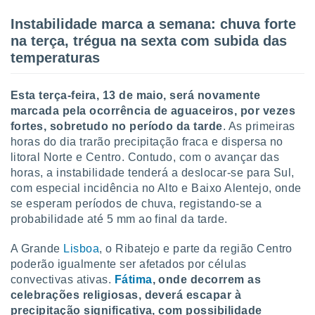
tar a
de cookies,
Instabilidade marca a semana: chuva forte
uar a
na terça, trégua na sexta com subida das
osso site
temperaturas
este caso,
lo de que
talaremos
Esta terça-feira, 13 de maio, será novamente
marcada pela ocorrência de aguaceiros, por vezes
s para
a navegação
fortes, sobretudo no período da tarde
. As primeiras
, mas não
horas do dia trarão precipitação fraca e dispersa no
s cookies
litoral Norte e Centro. Contudo, com o avançar das
ar o
horas, a instabilidade tenderá a deslocar-se para Sul,
nto ou
com especial incidência no Alto e Baixo Alentejo, onde
ntar
se esperam períodos de chuva, registando-se a
 ou
probabilidade até 5 mm ao final da tarde.
dos,
ssa
A Grande
Lisboa
, o Ribatejo e parte da região Centro
ublicidade
poderão igualmente ser afetados por células
convectivas ativas.
F
átima
, onde decorrem as
ada. Pode
celebrações religiosas, deverá escapar à
nstalação de
precipitação significativa, com possibilidade
ceder ao