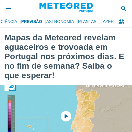
CIÊNCIA
PREVISÃO
ASTRONOMIA
PLANTAS
LAZER
de
Mapas da Meteored revelam
 da
aguaceiros e trovoada em
empo.pt) foi
or
Portugal nos próximos dias. E
is para
no fim de semana? Saiba o
e as
 fornecidas
que esperar!
 qualidade.
r a este
s das
opções:
ookies e
 forma
e digital
da,