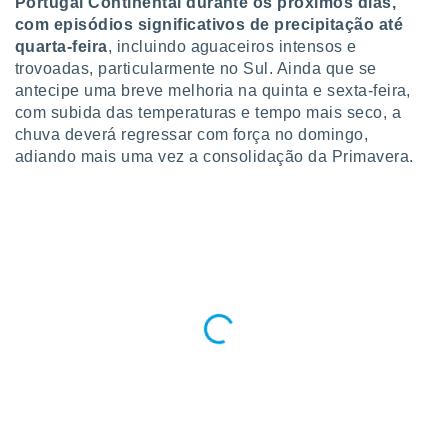
Portugal Continental durante os próximos dias,
para lhe
com episódios significativos de precipitação até
licidade e
quarta-feira
, incluindo aguaceiros intensos e
ados com
trovoadas, particularmente no Sul. Ainda que se
esmo. Pode
antecipe uma breve melhoria na quinta e sexta-feira,
ais
com subida das temperaturas e tempo mais seco, a
s na nossa
chuva deverá regressar com força no domingo,
 Cookies
e
adiando mais uma vez a consolidação da Primavera.
u
nto a
omento,
 botão
de cookies
na parte
nossa
.
IVAMENTE,
as
tes a