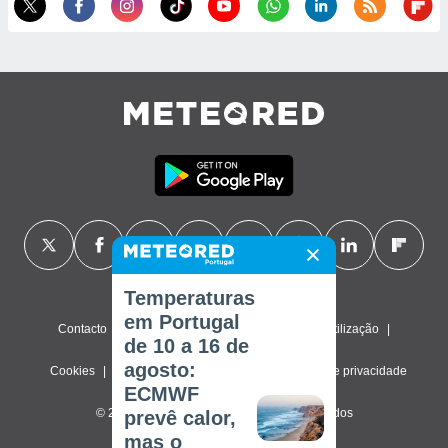
Temperaturas
em Portugal
Contacto
Sobre nós
FAQ
Termos de utilização
de 10 a 16 de
agosto:
Cookies
Política de privacidade
Definições de privacidade
ECMWF
© 2026 Meteored. Todos os direitos reservados
prevê calor,
mas o