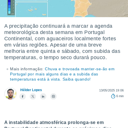
m
 recolhidas
cookies ou
, permite-
A precipitação continuará a marcar a agenda
ar a nossa
meteorológica desta semana em Portugal
ara
ACEITAR
Continental, com aguaceiros localmente fortes
 fornecer-
E
em várias regiões. Apesar de uma breve
os de alta
CONTINUAR
sem
melhoria entre quinta e sábado, com subida das
sto.
temperaturas, o tempo seco durará pouco.
CONFIGURAÇÕES
o botão
Mais informação:
Chuva e trovoada manter-se-ão em
ontinuar",
Portugal por mais alguns dias e a subida das
r ao
temperaturas está à vista. Saiba quando!
itando a
de todos os
Hélder Lopes
13/05/2025 19:06
óprios ou
6 min
parceiros,
rmitem
lisar o
nto no
em como
A instabilidade atmosférica prolonga-se em
 um perfil