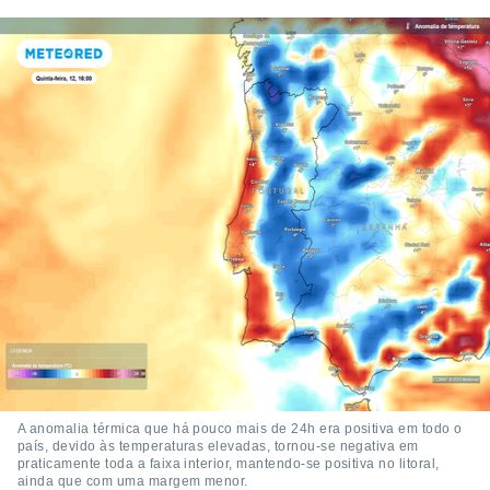
o qual se
ara tal,
 o seu
to ou opor-
essamento
m qualquer
ando em “
 ou na
 Cookies
te.
 nossos
s o
o de
e/ou aceder
ões num
A anomalia térmica que há pouco mais de 24h era positiva em todo o
utilizar
país, devido às temperaturas elevadas, tornou-se negativa em
ados para
praticamente toda a faixa interior, mantendo-se positiva no litoral,
ainda que com uma margem menor.
publicidade,