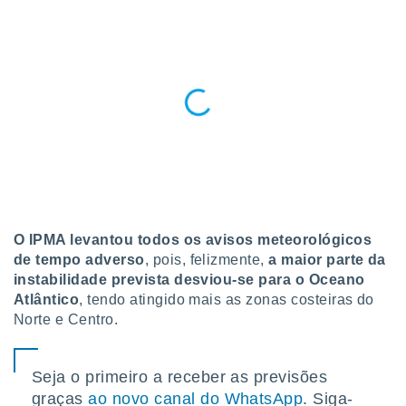
para lhe
licidade e
ados com
esmo. Pode
ais
s na nossa
 Cookies
e
u
nto a
omento,
 botão
de cookies
na parte
O IPMA levantou todos os avisos meteorológicos
nossa
de tempo adverso
, pois, felizmente,
a maior parte da
.
instabilidade prevista desviou-se para o Oceano
Atlântico
, tendo atingido mais as zonas costeiras do
IVAMENTE,
Norte e Centro.
as
tes a
Seja o primeiro a receber as previsões
graças
ao novo canal do WhatsApp
. Siga-