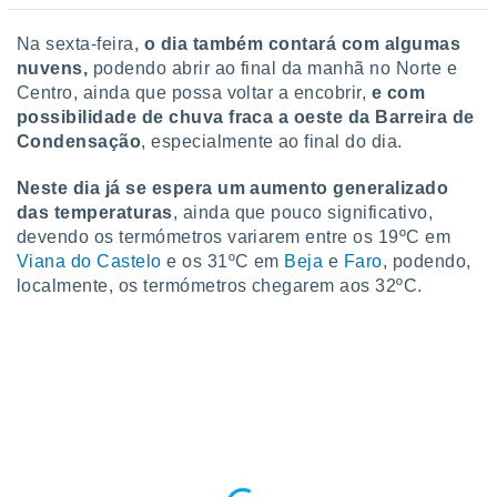
 para
Na sexta-feira,
o dia também contará com algumas
a, utilizar
nuvens,
podendo abrir ao final da manhã no Norte e
selecionar
Centro, ainda que possa voltar a encobrir,
e com
possibilidade de chuva fraca a oeste da Barreira de
a, criar
personalizar
Condensação
, especialmente ao final do dia.
tilizar
selecionar
Neste dia já se espera um aumento generalizado
das temperaturas
, ainda que pouco significativo,
dos, medir
devendo os termómetros variarem entre os 19ºC em
nho da
Viana do Castelo
e os 31ºC em
Beja
e
Faro
, podendo,
, medir o
localmente, os termómetros chegarem aos 32ºC.
o dos
r os
ravés de
s ou
s de dados
es fontes,
 e melhorar
ilizar dados
ara