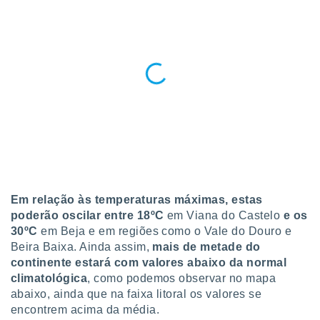
ite através
atura,
 botão
nto, nós e
arceiros
cookies,
ores únicos
ias
s para
 aceder e
dados
ais como a
Em relação às temperaturas máximas, estas
 este sitio
poderão oscilar entre 18ºC
em Viana do Castelo
e os
eços IP e
30ºC
em Beja e em regiões como o Vale do Douro e
ores de
Beira Baixa. Ainda assim,
mais de metade do
possível
continente estará com valores abaixo da normal
es possam
climatológica
, como podemos observar no mapa
os seus
abaixo, ainda que na faixa litoral os valores se
oais com
encontrem acima da média.
nteresse