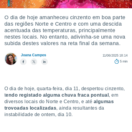
m
 recolhidas
cookies ou
O dia de hoje amanheceu cinzento em boa parte
das regiões Norte e Centro e com uma descida
, permite-
ar a nossa
acentuada das temperaturas, principalmente
ara
nestes locais. No entanto, adivinha-se uma nova
ACEITAR
 fornecer-
subida destes valores na reta final da semana.
E
os de alta
CONTINUAR
sem
Joana Campos
11/06/2025 18:14
sto.
5 min
CONFIGURAÇÕES
o botão
ontinuar",
r ao
itando a
O dia de hoje, quarta-feira, dia 11, despertou cinzento,
de todos os
óprios ou
t
endo registado alguma chuva fraca pontual
, em
parceiros,
diversos locais do Norte e Centro, e até
a
lgumas
rmitem
trovoadas localizadas
, ainda resultantes da
lisar o
instabilidade de ontem, dia 10.
nto no
em como
 um perfil