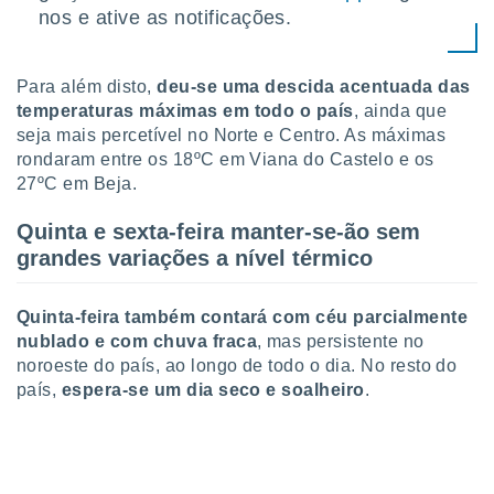
tar a
nos e ative as notificações.
de cookies,
uar a
osso site
Para além disto,
deu-se uma descida acentuada das
este caso,
temperaturas máximas em todo o país
, ainda que
lo de que
talaremos
seja mais percetível no Norte e Centro. As máximas
rondaram entre os 18ºC em Viana do Castelo e os
s para
27ºC em Beja.
a navegação
, mas não
Quinta e sexta-feira manter-se-ão sem
s cookies
grandes variações a nível térmico
ar o
nto ou
ntar
Quinta-feira também contará com céu parcialmente
 ou
nublado e com chuva fraca
, mas persistente no
dos,
noroeste do país, ao longo de todo o dia. No resto do
ssa
país,
espera-se um dia seco e soalheiro
.
ublicidade
ada. Pode
nstalação de
ceder ao