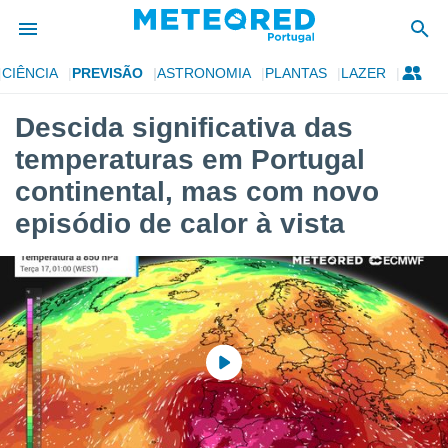
CIÊNCIA
PREVISÃO
ASTRONOMIA
PLANTAS
LAZER
de
Descida significativa das
 da
temperaturas em Portugal
empo.pt) foi
or
continental, mas com novo
is para
episódio de calor à vista
e as
 fornecidas
 qualidade.
r a este
s das
opções:
ookies e
 forma
e digital
da,