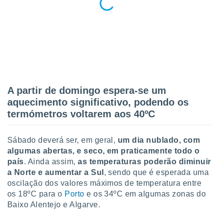
conteúdos.
ção
ão através
de
,
 e
A partir de domingo espera-se um
dos,
publicidade
aquecimento significativo, podendo os
s, estudos
termómetros voltarem aos 40ºC
a e
mento de
Sábado deverá ser, em geral,
um dia nublado, com
algumas abertas, e seco, em praticamente todo o
ossos 1199
país
. Ainda assim,
as temperaturas poderão diminuir
eiros
a Norte e aumentar a Sul
, sendo que é esperada uma
oscilação dos valores máximos de temperatura entre
os 18ºC para o
Porto
e os 34ºC em algumas zonas do
Baixo Alentejo e Algarve.