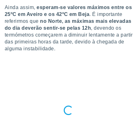
ite através
Ainda assim,
esperam-se valores máximos entre os
atura,
25ºC em Aveiro e os 42ºC em Beja
. É importante
 botão
referirmos que
no Norte, as máximas mais elevadas
do dia deverão sentir-se pelas 12h
, devendo os
termómetros começarem a diminuir lentamente a partir
nto, nós e
das primeiras horas da tarde, devido à chegada de
arceiros
alguma instabilidade.
cookies,
ores únicos
ias
s para
 aceder e
dados
ais como a
 este sitio
eços IP e
ores de
possível
es possam
os seus
oais com
nteresse