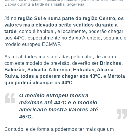
 para
Lisboa durante a tarde de amanhã, terça-feira.
a, utilizar
Já na
região Sul e numa parte da região Centro, os
selecionar
valores mais elevados serão sentidos durante a
tarde
, como é habitual, e localmente, poderão chegar
a, criar
personalizar
aos 44ºC, especialmente no Baixo Alentejo, segundo o
tilizar
modelo europeu ECMWF.
selecionar
As localidades mais afetadas pelo calor, de acordo
dos, medir
com este modelo de previsão, deverão ser
Brinches,
nho da
Baleizão, Salvada, Albernôa, Entradas, Alcaria
, medir o
Ruiva, todas a poderem chegar aos 43ºC
, e
Mértola
o dos
que poderá alcançar os 44ºC
.
r os
ravés de
O modelo europeu mostra
s ou
máximas até 44ºC e o modelo
s de dados
americano mostra valores até
es fontes,
 e melhorar
45ºC.
ilizar dados
ara
Contudo, e de forma a podermos ter mais que um