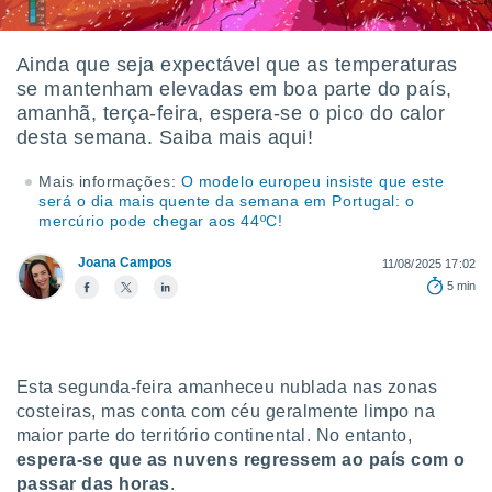
m
 recolhidas
cookies ou
Ainda que seja expectável que as temperaturas
se mantenham elevadas em boa parte do país,
, permite-
ar a nossa
amanhã, terça-feira, espera-se o pico do calor
ara
desta semana. Saiba mais aqui!
ACEITAR
 fornecer-
E
os de alta
Mais informações:
O modelo europeu insiste que este
CONTINUAR
sem
será o dia mais quente da semana em Portugal: o
sto.
mercúrio pode chegar aos 44ºC!
CONFIGURAÇÕES
o botão
Joana Campos
11/08/2025 17:02
ontinuar",
5 min
r ao
itando a
de todos os
óprios ou
parceiros,
Esta segunda-feira amanheceu nublada nas zonas
rmitem
costeiras, mas conta com céu geralmente limpo na
lisar o
maior parte do território continental. No entanto,
nto no
em como
espera-se que as nuvens regressem ao país com o
 um perfil
passar das horas
.