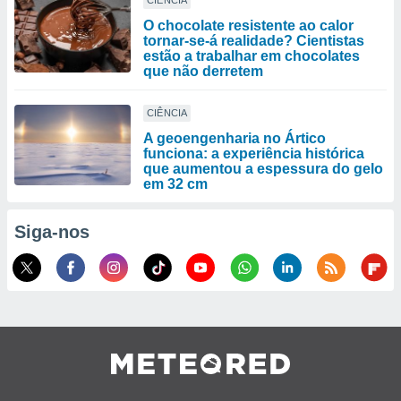
CIÊNCIA
O chocolate resistente ao calor
tornar-se-á realidade? Cientistas
estão a trabalhar em chocolates
que não derretem
CIÊNCIA
A geoengenharia no Ártico
funciona: a experiência histórica
que aumentou a espessura do gelo
em 32 cm
Siga-nos