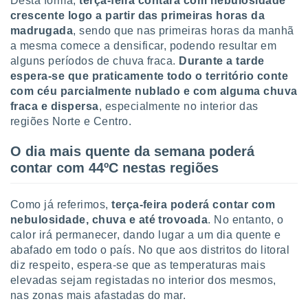
Desta forma,
terça-feira contará com nebulosidade
tar a
crescente logo a partir das primeiras horas da
de cookies,
uar a
madrugada
, sendo que nas primeiras horas da manhã
osso site
a mesma comece a densificar, podendo resultar em
este caso,
alguns períodos de chuva fraca.
Durante a tarde
lo de que
espera-se que praticamente todo o território conte
talaremos
com céu parcialmente nublado e com alguma chuva
fraca e dispersa
, especialmente no interior das
s para
regiões Norte e Centro.
a navegação
, mas não
s cookies
O dia mais quente da semana poderá
ar o
contar com 44ºC nestas regiões
nto ou
ntar
 ou
Como já referimos,
terça-feira poderá contar com
nebulosidade, chuva e até trovoada
. No entanto, o
dos,
calor irá permanecer, dando lugar a um dia quente e
ssa
abafado em todo o país. No que aos distritos do litoral
ublicidade
diz respeito, espera-se que as temperaturas mais
ada. Pode
elevadas sejam registadas no interior dos mesmos,
nstalação de
nas zonas mais afastadas do mar.
ceder ao