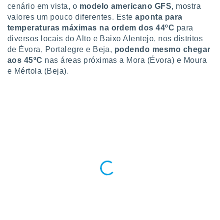
conteúdos.
cenário em vista, o
modelo americano GFS
, mostra
valores um pouco diferentes. Este
aponta para
ção
temperaturas máximas na ordem dos 44ºC
para
diversos locais do Alto e Baixo Alentejo, nos distritos
ão através
de Évora, Portalegre e Beja,
podendo mesmo chegar
de
aos 45ºC
nas áreas próximas a Mora (Évora) e Moura
,
e Mértola (Beja).
 e
dos,
publicidade
s, estudos
a e
mento de
ossos 1199
eiros