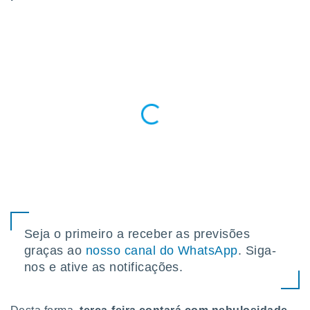
para lhe
licidade e
ados com
esmo. Pode
ais
s na nossa
 Cookies
e
u
nto a
omento,
 botão
de cookies
na parte
nossa
.
IVAMENTE,
Seja o primeiro a receber as previsões
graças ao
nosso canal do WhatsApp
. Siga-
nos e ative as notificações.
as
tes a