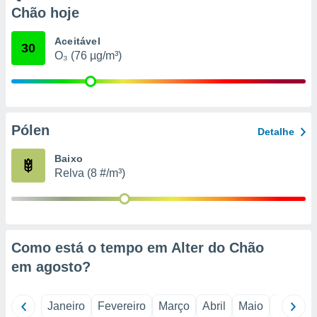
o qual se
Chão hoje
ara tal,
 o seu
Aceitável
30
to ou opor-
O₃ (76 µg/m³)
essamento
m qualquer
ando em “
 ou na
Pólen
 Cookies
Detalhe
te.
Baixo
 nossos
Relva (8 #/m³)
s o
o de
Como está o tempo em Alter do Chão
e/ou aceder
em
agosto
?
ões num
utilizar
ados para
Janeiro
Fevereiro
Março
Abril
Maio
Junho
publicidade,