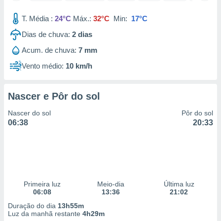
 para
T. Média :
24°C
Máx.:
32°C
Min:
17°C
a, utilizar
Dias de chuva:
2
dias
selecionar
Acum. de chuva:
7 mm
a, criar
personalizar
Vento médio:
10 km/h
tilizar
selecionar
Nascer e Pôr do sol
dos, medir
nho da
Nascer do sol
Pôr do sol
, medir o
06:38
20:33
o dos
r os
ravés de
s ou
s de dados
Primeira luz
Meio-dia
Última luz
es fontes,
06:08
13:36
21:02
 e melhorar
ilizar dados
Duração do dia
13h55m
ara
Luz da manhã restante
4h29m