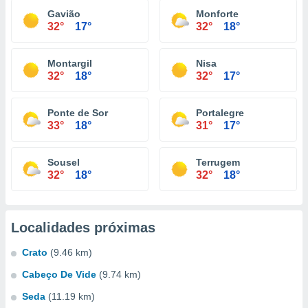
Gavião
Monforte
32°
17°
32°
18°
Montargil
Nisa
32°
18°
32°
17°
Ponte de Sor
Portalegre
33°
18°
31°
17°
Sousel
Terrugem
32°
18°
32°
18°
Localidades próximas
Crato
(9.46 km)
Cabeço De Vide
(9.74 km)
Seda
(11.19 km)