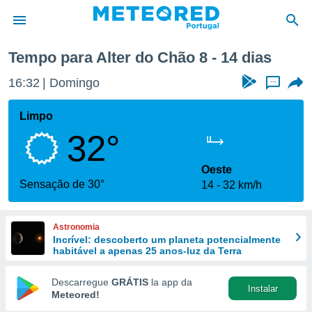
a
Tempo para Alter do Chão 8 - 14 dias
de
16:32
Domingo
...
 da
empo.pt) foi
Limpo
or
32°
is para
e as
 fornecidas
Oeste
 qualidade.
Sensação de 30°
14
32 km/h
r a este
s das
opções:
Astronomia
Incrível: descoberto um planeta potencialmente
ookies e
habitável a apenas 25 anos-luz da Terra
 forma
Descarregue
GRÁTIS
la app da
Instalar
e digital
Meteored!
da,