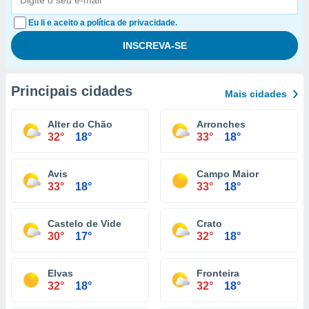
Eu li e aceito a política de privacidade.
Principais cidades
Mais cidades
Alter do Chão
Arronches
32°
18°
33°
18°
Avis
Campo Maior
33°
18°
33°
18°
Castelo de Vide
Crato
30°
17°
32°
18°
Elvas
Fronteira
32°
18°
32°
18°